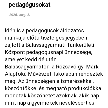
pedagógusokat
2026. aug. 8.
Idén is a pedagógusok áldozatos
munkája előtti tisztelgés jegyében
zajlott a Balassagyarmati Tankerületi
Központ pedagógusnapi ünnepsége,
amelyet kedd délután
Balassagyarmaton, a Rózsavölgyi Márk
Alapfokú Művészeti Iskolában rendeztek
meg. Az ünnepségen elismerésekkel,
köszöntőkkel és megható produkciókkal
mondtak köszönetet azoknak, akik nap
mint nap a gyermekek neveléséért és