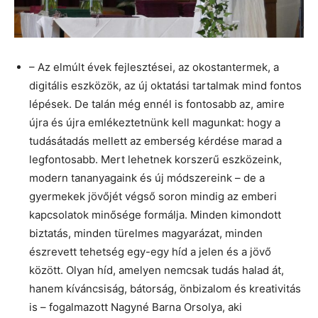
– Az elmúlt évek fejlesztései, az okostantermek, a
digitális eszközök, az új oktatási tartalmak mind fontos
lépések. De talán még ennél is fontosabb az, amire
újra és újra emlékeztetnünk kell magunkat: hogy a
tudásátadás mellett az emberség kérdése marad a
legfontosabb. Mert lehetnek korszerű eszközeink,
modern tananyagaink és új módszereink – de a
gyermekek jövőjét végső soron mindig az emberi
kapcsolatok minősége formálja. Minden kimondott
biztatás, minden türelmes magyarázat, minden
észrevett tehetség egy-egy híd a jelen és a jövő
között. Olyan híd, amelyen nemcsak tudás halad át,
hanem kíváncsiság, bátorság, önbizalom és kreativitás
is – fogalmazott Nagyné Barna Orsolya, aki