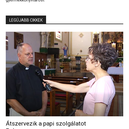
gyermekkönyvtárost
LEGÚJABB CIKKEK
Átszervezik a papi szolgálatot