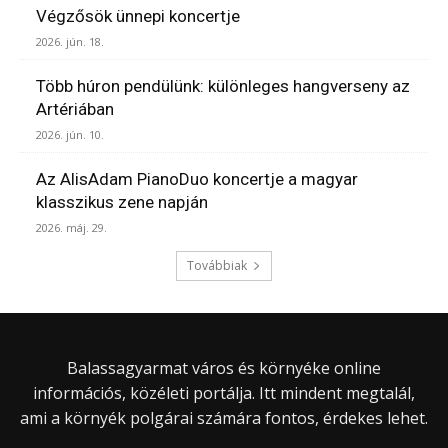
Végzősök ünnepi koncertje
2026. jún. 18.
Több húron pendülünk: különleges hangverseny az
Artériában
2026. jún. 10.
Az AlisAdam PianoDuo koncertje a magyar
klasszikus zene napján
2026. máj. 29.
Továbbiak
Balassagyarmat város és környéke online
információs, közéleti portálja. Itt mindent megtalál,
ami a környék polgárai számára fontos, érdekes lehet.