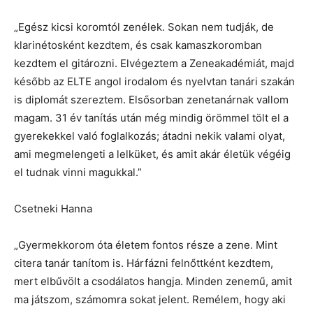
„Egész kicsi koromtól zenélek. Sokan nem tudják, de
klarinétosként kezdtem, és csak kamaszkoromban
kezdtem el gitározni. Elvégeztem a Zeneakadémiát, majd
később az ELTE angol irodalom és nyelvtan tanári szakán
is diplomát szereztem. Elsősorban zenetanárnak vallom
magam. 31 év tanítás után még mindig örömmel tölt el a
gyerekekkel való foglalkozás; átadni nekik valami olyat,
ami megmelengeti a lelküket, és amit akár életük végéig
el tudnak vinni magukkal.”
Csetneki Hanna
„Gyermekkorom óta életem fontos része a zene. Mint
citera tanár tanítom is. Hárfázni felnőttként kezdtem,
mert elbűvölt a csodálatos hangja. Minden zenemű, amit
ma játszom, számomra sokat jelent. Remélem, hogy aki