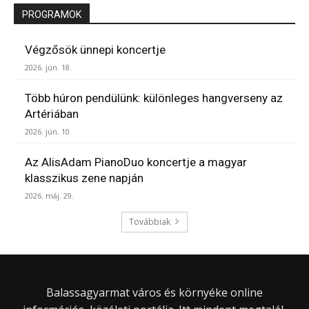
PROGRAMOK
Végzősök ünnepi koncertje
2026. jún. 18.
Több húron pendülünk: különleges hangverseny az
Artériában
2026. jún. 10.
Az AlisAdam PianoDuo koncertje a magyar
klasszikus zene napján
2026. máj. 29.
Továbbiak
Balassagyarmat város és környéke online