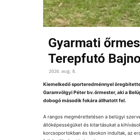
Gyarmati őrmest
Terepfutó Bajn
2026. aug. 8.
Kiemelkedő sporteredménnyel öregbítette
Garamvölgyi Péter bv. őrmester, aki a Be
dobogó második fokára állhatott fel.
A rangos megmérettetésen a belügyi szerv
állóképességüket és kitartásukat a kihívás
korcsoportokban és távokon indultak, az er