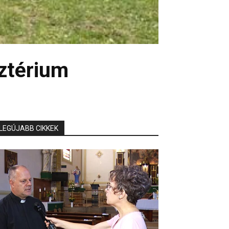
ztérium
LEGÚJABB CIKKEK