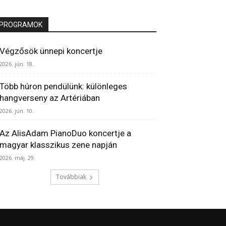
PROGRAMOK
Végzősök ünnepi koncertje
2026. jún. 18.
Több húron pendülünk: különleges
hangverseny az Artériában
2026. jún. 10.
Az AlisAdam PianoDuo koncertje a
magyar klasszikus zene napján
2026. máj. 29.
Továbbiak