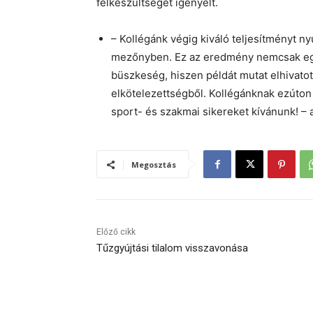
felkészültséget igényelt.
– Kollégánk végig kiváló teljesítményt ny
mezőnyben. Ez az eredmény nemcsak eg
büszkeség, hiszen példát mutat elhivatott
elkötelezettségből. Kollégánknak ezúton 
sport- és szakmai sikereket kívánunk! –
Megosztás
Előző cikk
Tűzgyújtási tilalom visszavonása