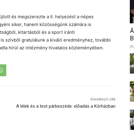
újtott és megszerezte a II. helyezést a népes
yéni siker, hanem közösségünk számára is
Á
ságból, kitartásból és a sport iránti
B
is szívből gratulálunk a kiváló eredményhez, további
20
 adta hírül az intézmény hivatalos közleményében.
Következő cikk
A lélek és a test párbeszéde: előadás a Kórházban