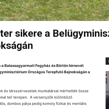
er sikere a Belügyminis
okságán
 a Balassagyarmati Fegyház és Börtön hírnevét
lügyminisztérium Országos Terepfutó Bajnokságán a
ek és társszervezetek munkatársai mérhették össze
okkal teli terepen. A versenyzők különböző
dős, dombos pálya pedig komoly fizikai és mentális