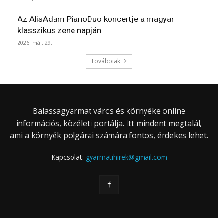
Az AlisAdam PianoDuo koncertje a magyar
klasszikus zene napján
2026. máj. 29.
Továbbiak
Balassagyarmat város és környéke online
információs, közéleti portálja. Itt mindent megtalál,
ami a környék polgárai számára fontos, érdekes lehet.
Kapcsolat:
gyarmatihirek@gmail.com