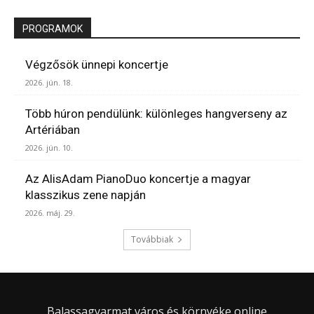
PROGRAMOK
Végzősök ünnepi koncertje
2026. jún. 18.
Több húron pendülünk: különleges hangverseny az
Artériában
2026. jún. 10.
Az AlisAdam PianoDuo koncertje a magyar
klasszikus zene napján
2026. máj. 29.
Továbbiak
Balassagyarmat város és környéke online