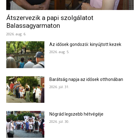
Átszervezik a papi szolgálatot
Balassagyarmaton
2026. aug. 6.
Az idősek gondozói: kinyújtott kezek
2026. aug. 5.
Barátság napja az idősek otthonában
2026. júl. 31.
Nógrád legszebb hétvégéje
2026. júl. 30.