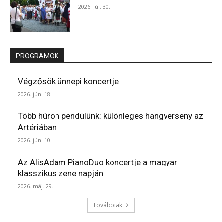
2026. júl. 30.
PROGRAMOK
Végzősök ünnepi koncertje
2026. jún. 18.
Több húron pendülünk: különleges hangverseny az
Artériában
2026. jún. 10.
Az AlisAdam PianoDuo koncertje a magyar
klasszikus zene napján
2026. máj. 29.
Továbbiak