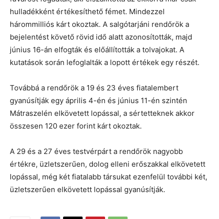
hulladékként értékesíthető fémet. Mindezzel
hárommilliós kárt okoztak. A salgótarjáni rendőrök a
bejelentést követő rövid idő alatt azonosították, majd
június 16-án elfogták és előállították a tolvajokat. A
kutatások során lefoglalták a lopott értékek egy részét.
Továbbá a rendőrök a 19 és 23 éves fiatalembert
gyanúsítják egy április 4-én és június 11-én szintén
Mátraszelén elkövetett lopással, a sértetteknek akkor
összesen 120 ezer forint kárt okoztak.
A 29 és a 27 éves testvérpárt a rendőrök nagyobb
értékre, üzletszerűen, dolog elleni erőszakkal elkövetett
lopással, még két fiatalabb társukat ezenfelül további két,
üzletszerűen elkövetett lopással gyanúsítják.