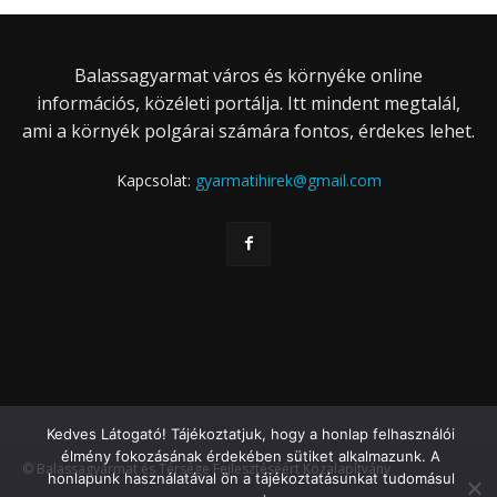
Balassagyarmat város és környéke online
információs, közéleti portálja. Itt mindent megtalál,
ami a környék polgárai számára fontos, érdekes lehet.
Kapcsolat:
gyarmatihirek@gmail.com
Kedves Látogató! Tájékoztatjuk, hogy a honlap felhasználói
élmény fokozásának érdekében sütiket alkalmazunk. A
© Balassagyarmat és Térsége Fejlesztéséért Közalapítvány
honlapunk használatával ön a tájékoztatásunkat tudomásul