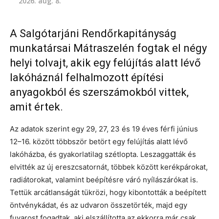
2026. aug. 8.
A Salgótarjáni Rendőrkapitányság
munkatársai Mátraszelén fogtak el négy
helyi tolvajt, akik egy felújítás alatt lévő
lakóháznál felhalmozott építési
anyagokból és szerszámokból vittek,
amit értek.
Az adatok szerint egy 29, 27, 23 és 19 éves férfi június
12–16. között többször betört egy felújítás alatt lévő
lakóházba, és gyakorlatilag szétlopta. Leszaggatták és
elvitték az új ereszcsatornát, többek között kerékpárokat,
radiátorokat, valamint beépítésre váró nyílászárókat is.
Tettük arcátlanságát tükrözi, hogy kibontották a beépített
öntvénykádat, és az udvaron összetörték, majd egy
fuvarost fogadtak, aki elszállította az ekkorra már csak