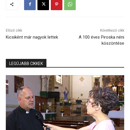
Előző cikk
Következő cikk
Kicsiként már nagyok lettek
A 100 éves Piroska néni
köszöntése
LEGÚJABB CIKKEK