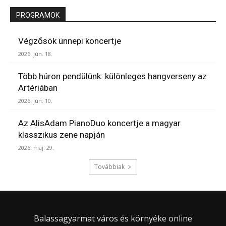
PROGRAMOK
Végzősök ünnepi koncertje
2026. jún. 18.
Több húron pendülünk: különleges hangverseny az
Artériában
2026. jún. 10.
Az AlisAdam PianoDuo koncertje a magyar
klasszikus zene napján
2026. máj. 29.
Továbbiak
Balassagyarmat város és környéke online