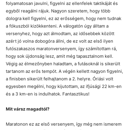
folyamatosan javulni, figyelni az ellenfelek taktikáját és
egyből reagálni rájuk. Nagyon szeretem, hogy több
dologra kell figyelni, ez az erősségem, hogy nem tudnak
a fókuszból kizökkenteni. A válogatón úgy álltam a
versenyhez, hogy azt álmodtam, az idősebbek között
azért jó volna dobogóra állni, de ez volt az első ilyen
futószakaszos maratonversenyem, így számítottam rá,
hogy sok újdonság lesz, amit még tapasztalnom kell.
Végig az élmezőnyben haladtam, a futásoknál is sikerült
tartanom az erős tempót. A végén kellett nagyon figyelni,
a finisben sikerült felhajtanom a 2. helyre. Óriási volt
egyesben megélni, hogy kijutottam, az ifjúsági 22 km-en
és a 3 km-en is indulhatok. Fantasztikus!
Mit vársz magadtól?
Maratonon ez az első versenyem, így még nem ismerem