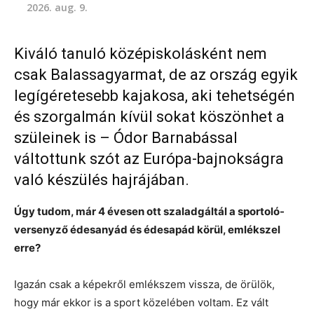
2026. aug. 9.
Kiváló tanuló középiskolásként nem
csak Balassagyarmat, de az ország egyik
legígéretesebb kajakosa, aki tehetségén
és szorgalmán kívül sokat köszönhet a
szüleinek is – Ódor Barnabással
váltottunk szót az Európa-bajnokságra
való készülés hajrájában.
Úgy tudom, már 4 évesen ott szaladgáltál a sportoló-
versenyző édesanyád és édesapád körül, emlékszel
erre?
Igazán csak a képekről emlékszem vissza, de örülök,
hogy már ekkor is a sport közelében voltam. Ez vált