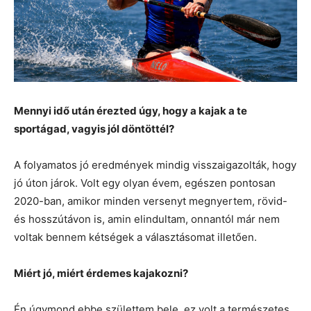
Mennyi idő után érezted úgy, hogy a kajak a te
sportágad, vagyis jól döntöttél?
A folyamatos jó eredmények mindig visszaigazolták, hogy
jó úton járok. Volt egy olyan évem, egészen pontosan
2020-ban, amikor minden versenyt megnyertem, rövid-
és hosszútávon is, amin elindultam, onnantól már nem
voltak bennem kétségek a választásomat illetően.
Miért jó, miért érdemes kajakozni?
Én úgymond ebbe születtem bele, ez volt a természetes,