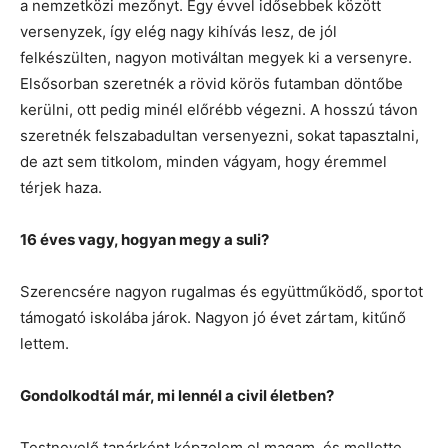
a nemzetközi mezőnyt. Egy évvel idősebbek között
versenyzek, így elég nagy kihívás lesz, de jól
felkészülten, nagyon motiváltan megyek ki a versenyre.
Elsősorban szeretnék a rövid körös futamban döntőbe
kerülni, ott pedig minél előrébb végezni. A hosszú távon
szeretnék felszabadultan versenyezni, sokat tapasztalni,
de azt sem titkolom, minden vágyam, hogy éremmel
térjek haza.
16 éves vagy, hogyan megy a suli?
Szerencsére nagyon rugalmas és együttműködő, sportot
támogató iskolába járok. Nagyon jó évet zártam, kitűnő
lettem.
Gondolkodtál már, mi lennél a civil életben?
Testnevelő tanárként képzelem el magam, és mellette,