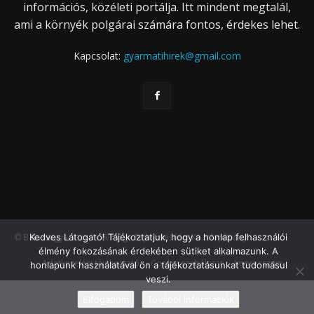
információs, közéleti portálja. Itt mindent megtalál,
ami a környék polgárai számára fontos, érdekes lehet.
Kapcsolat:
gyarmatihirek@gmail.com
Kedves Látogató! Tájékoztatjuk, hogy a honlap felhasználói
© Balassagyarmat és Térsége Fejlesztéséért Közalapítvány
élmény fokozásának érdekében sütiket alkalmazunk. A
Adatkezelési tájékoztató
Cookie szabályzat
Impresszum
honlapunk használatával ön a tájékoztatásunkat tudomásul
veszi.
Elfogadom
További információk