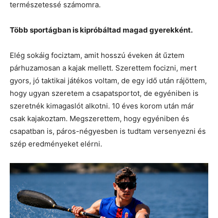
természetessé számomra.
Több sportágban is kipróbáltad magad gyerekként.
Elég sokáig fociztam, amit hosszú éveken át űztem
párhuzamosan a kajak mellett. Szerettem focizni, mert
gyors, jó taktikai játékos voltam, de egy idő után rájöttem,
hogy ugyan szeretem a csapatsportot, de egyéniben is
szeretnék kimagaslót alkotni. 10 éves korom után már
csak kajakoztam. Megszerettem, hogy egyéniben és
csapatban is, páros-négyesben is tudtam versenyezni és
szép eredményeket elérni.