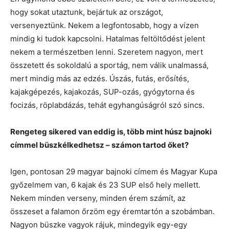
hogy sokat utaztunk, bejártuk az országot,
versenyeztünk. Nekem a legfontosabb, hogy a vízen
mindig ki tudok kapcsolni. Hatalmas feltöltődést jelent
nekem a természetben lenni. Szeretem nagyon, mert
összetett és sokoldalú a sportág, nem válik unalmassá,
mert mindig más az edzés. Úszás, futás, erősítés,
kajakgépezés, kajakozás, SUP-ozás, gyógytorna és
focizás, röplabdázás, tehát egyhangúságról szó sincs.
Rengeteg sikered van eddig is, több mint húsz bajnoki
címmel büszkélkedhetsz – számon tartod őket?
Igen, pontosan 29 magyar bajnoki címem és Magyar Kupa
győzelmem van, 6 kajak és 23 SUP első hely mellett.
Nekem minden verseny, minden érem számít, az
összeset a falamon őrzöm egy éremtartón a szobámban.
Nagyon büszke vagyok rájuk, mindegyik egy-egy