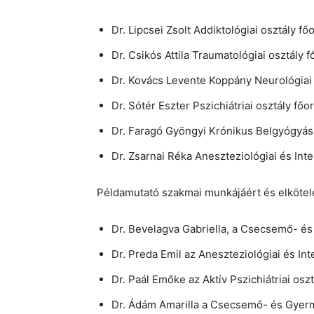
Dr. Lipcsei Zsolt Addiktológiai osztály fő
Dr. Csikós Attila Traumatológiai osztály 
Dr. Kovács Levente Koppány Neurológiai 
Dr. Sótér Eszter Pszichiátriai osztály főo
Dr. Faragó Gyöngyi Krónikus Belgyógyász
Dr. Zsarnai Réka Aneszteziológiai és Int
Példamutató szakmai munkájáért és elkötele
Dr. Bevelagva Gabriella, a Csecsemő- é
Dr. Preda Emil az Aneszteziológiai és Int
Dr. Paál Emőke az Aktív Pszichiátriai osz
Dr. Ádám Amarilla a Csecsemő- és Gyerm