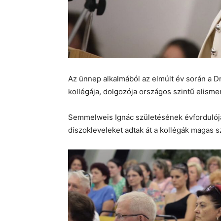
Az ünnep alkalmából az elmúlt év során a D
kollégája, dolgozója országos szintű elisme
Semmelweis Ignác születésének évfordulójá
díszokleveleket adtak át a kollégák magas 