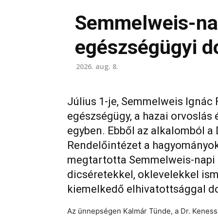
Semmelweis-nap
egészségügyi d
2026. aug. 8.
Július 1-je, Semmelweis Ignác 
egészségügy, a hazai orvoslás 
egyben. Ebből az alkalomból a 
Rendelőintézet a hagyományokh
megtartotta Semmelweis-napi ü
dicséretekkel, oklevelekkel is
kiemelkedő elhivatottsággal d
Az ünnepségen Kalmár Tünde, a Dr. Kenesse