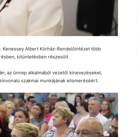
r. Kenessey Albert Kórház-Rendelőintézet több
résben, kitüntetésben részesült.
n, az ünnep alkalmából vezetői kinevezéseket,
színvonalú szakmai munkájának elismeréséért.