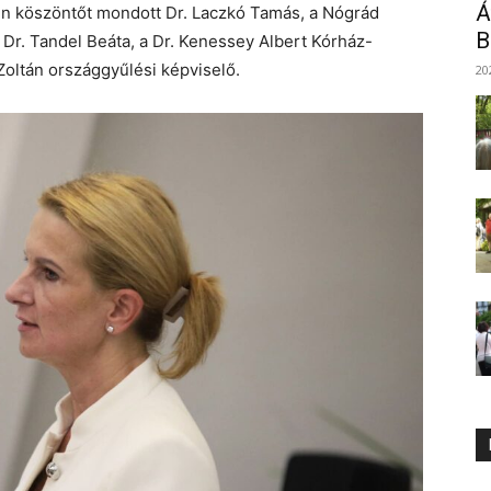
Á
en köszöntőt mondott Dr. Laczkó Tamás, a Nógrád
B
 Dr. Tandel Beáta, a Dr. Kenessey Albert Kórház-
Zoltán országgyűlési képviselő.
20