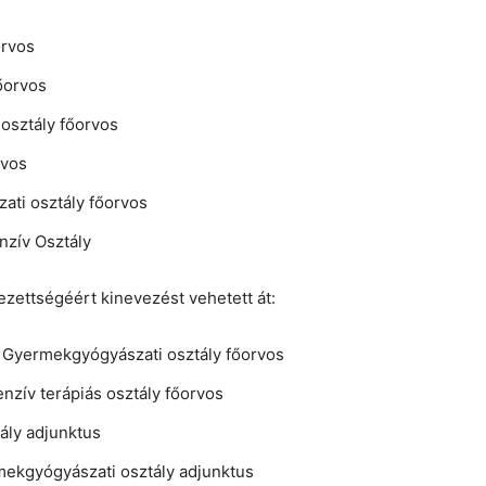
orvos
főorvos
osztály főorvos
rvos
ati osztály főorvos
enzív Osztály
zettségéért kinevezést vehetett át:
s Gyermekgyógyászati osztály főorvos
enzív terápiás osztály főorvos
tály adjunktus
ekgyógyászati osztály adjunktus