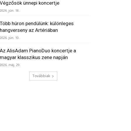
Végzősök ünnepi koncertje
2026. jún. 18.
Több húron pendülünk: különleges
hangverseny az Artériában
2026. jún. 10.
Az AlisAdam PianoDuo koncertje a
magyar klasszikus zene napján
2026. máj. 29.
Továbbiak