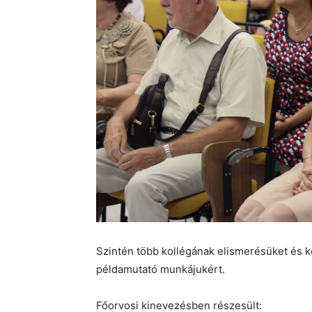
Szintén több kollégának elismerésüket és kö
példamutató munkájukért.
Főorvosi kinevezésben részesült: