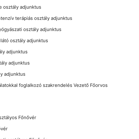
e osztály adjunktus
ntenzív terápiás osztály adjunktus
gyógyászati osztály adjunktus
látó osztály adjunktus
ály adjunktus
tály adjunktus
ly adjunktus
gálatokkal foglalkozó szakrendelés Vezető Főorvos
sztályos Főnővér
ővér