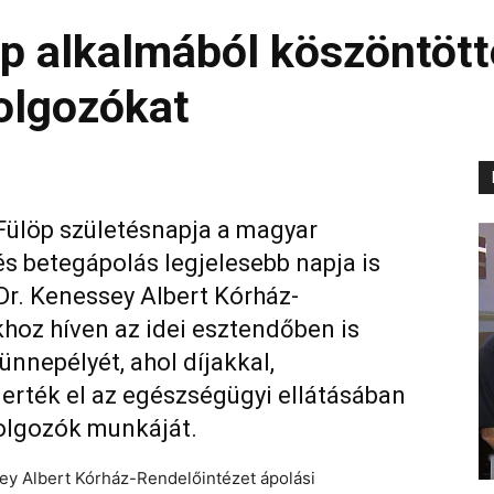
 alkalmából köszöntött
olgozókat
Fülöp születésnapja a magyar
és betegápolás legjelesebb napja is
Dr. Kenessey Albert Kórház-
oz híven az idei esztendőben is
nnepélyét, ahol díjakkal,
merték el az egészségügyi ellátásában
olgozók munkáját.
y Albert Kórház-Rendelőintézet ápolási