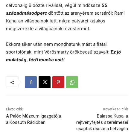
célvonalig üldözte riválisát, végül mindössze
55
századmásodperc
döntött az aranyérem sorsáról: Rami
Kaharan világbajnok lett, míg a patvarci kajakos
megszerezte a világbajnoki ezüstérmet.
Ekkora siker után nem mondhatunk mást a fiatal
sportolónak, mint Vörösmarty örökbecsű szavait:
Ez jó
mulatság, férfi munka volt!
Előző cikk
Következő cikk
A Palóc Múzeum igazgatója
Balassa Kupa: a
a Kossuth Rádióban
rejtvényfejtés szerelmesei
csaptak össze a hétvégén