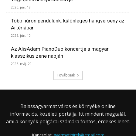
2026. jún. 18.
Több húron pendülünk: különleges hangverseny az
Artériában
2026. jún. 10.
Az AlisAdam PianoDuo koncertje a magyar
klasszikus zene napján
2026. máj. 29.
Továbbiak
Balassagyarmat város és környéke online
információs, közéleti portálja. Itt mindent megtalál,
ami a környék polgárai számára fontos, érdekes lehet.
Kapcsolat:
gyarmatihirek@gmail.com