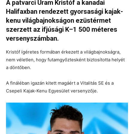
A patvarci Uram Kristóf a kanadai
Halifaxban rendezett gyorsasági kajak-
kenu világbajnokságon ezüstérmet
szerzett az ifjúsági K–1 500 méteres
versenyszámban.
Kristóf ígéretes formában érkezett a világbajnokságra,
nem véletlen, hogy futamgyőztesként biztosította helyét
a döntőben.
A fináléban igazán kitett magáért a Vitalitás SE és a
Csepeli Kajak-Kenu Egyesület versenyzője.