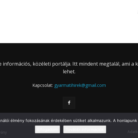
információs, közéleti portálja. Itt mindent megtalál, ami a
lehet.
Kapcsolat:
gyarmatihirek@gmail.com
ználói élmény fokozásának érdekében sütiket alkalmazunk. A honlapunk 
Elfogadom
További információk
Adatk
vány