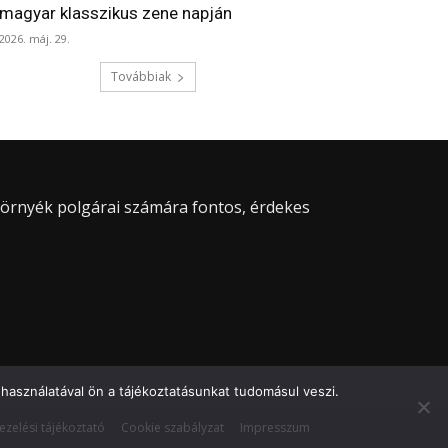
magyar klasszikus zene napján
2026. máj. 29.
Továbbiak
 környék polgárai számára fontos, érdekes
használatával ön a tájékoztatásunkat tudomásul veszi.
ezelési tájékoztató
Cookie szabályzat
Impresszum