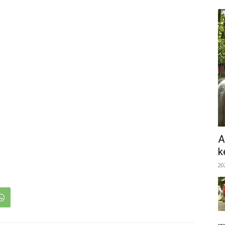
A
k
20