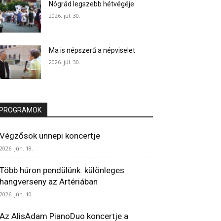
Nógrád legszebb hétvégéje
2026. júl. 30.
Ma is népszerű a népviselet
2026. júl. 30.
PROGRAMOK
Végzősök ünnepi koncertje
2026. jún. 18.
Több húron pendülünk: különleges
hangverseny az Artériában
2026. jún. 10.
Az AlisAdam PianoDuo koncertje a