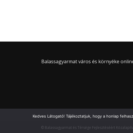
Balassagyarmat város és környéke online 
Kedves Látogató! Tájékoztatjuk, hogy a honlap felhas
© Balassagyarmat és Térsége Fejlesztéséért Közalapít