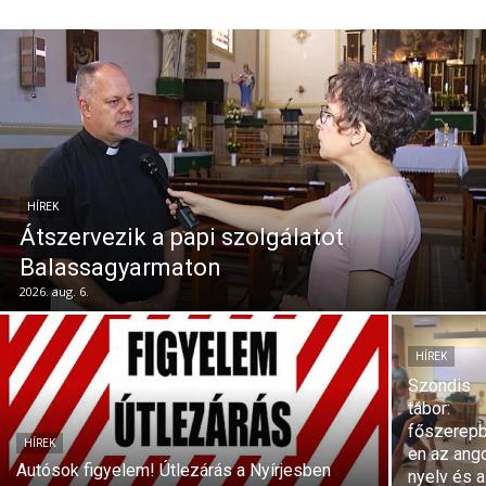
HÍREK
Átszervezik a papi szolgálatot
Balassagyarmaton
2026. aug. 6.
HÍREK
Szondis
tábor:
főszerep
HÍREK
en az ang
Autósok figyelem! Útlezárás a Nyírjesben
nyelv és a