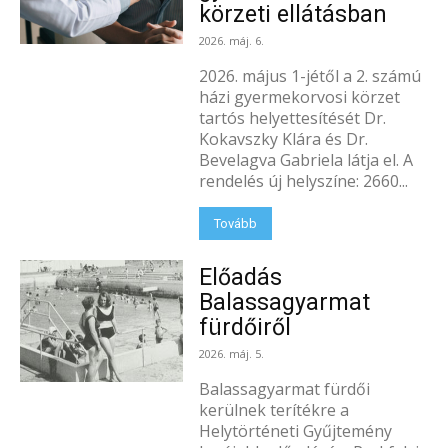
körzeti ellátásban
2026. máj. 6.
2026. május 1-jétől a 2. számú
házi gyermekorvosi körzet
tartós helyettesítését Dr.
Kokavszky Klára és Dr.
Bevelagva Gabriela látja el. A
rendelés új helyszíne: 2660...
Tovább
Előadás
Balassagyarmat
fürdőiről
2026. máj. 5.
Balassagyarmat fürdői
kerülnek terítékre a
Helytörténeti Gyűjtemény