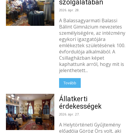
szolgálatában
2026. ápr. 28.
A Balassagyarmati Balassi
Bálint Gimnázium nevezetes
személyiségére, az intézmény
egykori igazgatójára
emlékeztek születésének 100.
évfordulója alkalmából. A
Csillagházban képet
kaphattunk arról, hogy mit is
jelenthetett...
Tovább
Állatkerti
érdekességek
2026. ápr. 27.
A Helytörténeti Gyűjtemény
előadója Görög Örs volt, aki