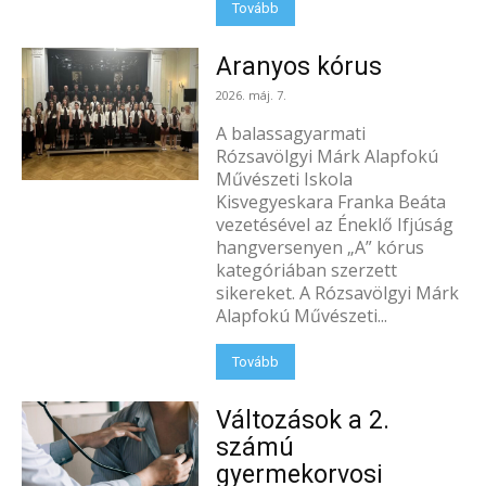
Tovább
Aranyos kórus
2026. máj. 7.
A balassagyarmati
Rózsavölgyi Márk Alapfokú
Művészeti Iskola
Kisvegyeskara Franka Beáta
vezetésével az Éneklő Ifjúság
hangversenyen „A” kórus
kategóriában szerzett
sikereket. A Rózsavölgyi Márk
Alapfokú Művészeti...
Tovább
Változások a 2.
számú
gyermekorvosi