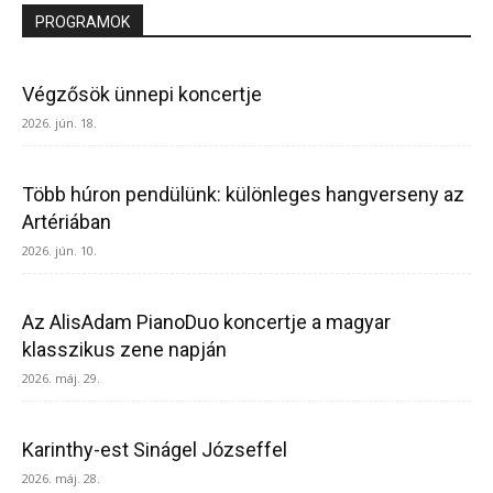
PROGRAMOK
Végzősök ünnepi koncertje
2026. jún. 18.
Több húron pendülünk: különleges hangverseny az
Artériában
2026. jún. 10.
Az AlisAdam PianoDuo koncertje a magyar
klasszikus zene napján
2026. máj. 29.
Karinthy-est Sinágel Józseffel
2026. máj. 28.