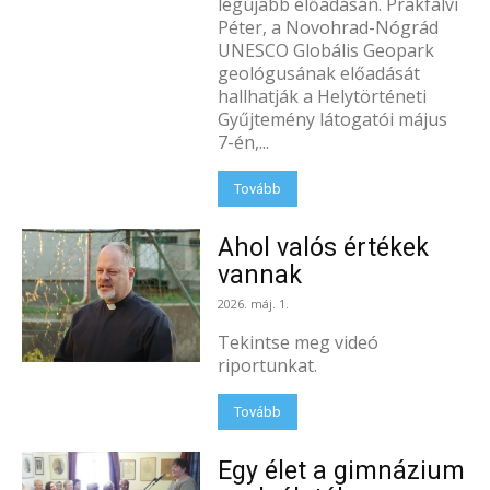
legújabb előadásán. Prakfalvi
Péter, a Novohrad-Nógrád
UNESCO Globális Geopark
geológusának előadását
hallhatják a Helytörténeti
Gyűjtemény látogatói május
7-én,...
Tovább
Ahol valós értékek
vannak
2026. máj. 1.
Tekintse meg videó
riportunkat.
Tovább
Egy élet a gimnázium