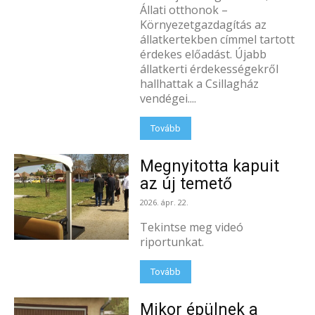
Állati otthonok –
Környezetgazdagítás az
állatkertekben címmel tartott
érdekes előadást. Újabb
állatkerti érdekességekről
hallhattak a Csillagház
vendégei....
Tovább
Megnyitotta kapuit
az új temető
2026. ápr. 22.
Tekintse meg videó
riportunkat.
Tovább
Mikor épülnek a