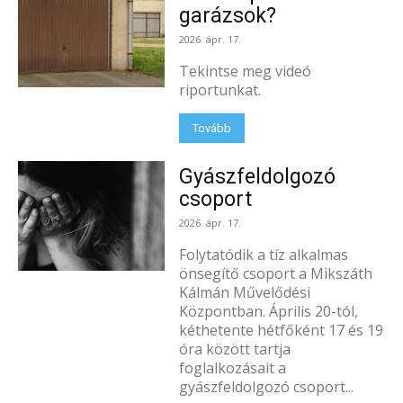
garázsok?
2026. ápr. 17.
Tekintse meg videó
riportunkat.
Tovább
Gyászfeldolgozó
csoport
2026. ápr. 17.
Folytatódik a tíz alkalmas
önsegítő csoport a Mikszáth
Kálmán Művelődési
Központban. Április 20-tól,
kéthetente hétfőként 17 és 19
óra között tartja
foglalkozásait a
gyászfeldolgozó csoport...