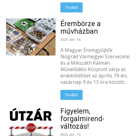
Tovább
Érembörze a
művházban
2026. ápr. 16.
A Magyar Éremgyűjtők
Nógrád Vármegyei Szervezete
és a Mikszáth Kálmán
Művelődési Központ várja az
érdeklődőket az április 19-én,
vasárnap 9 és 13 óra között...
Tovább
Figyelem,
forgalmirend-
változás!
2026. ápr. 15.