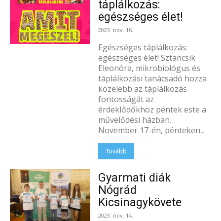
táplálkozás:
egészséges élet!
2023. nov. 16.
Egészséges táplálkozás:
egészséges élet! Sztancsik
Eleonóra, mikrobiológus és
táplálkozási tanácsadó hozza
közelebb az táplálkozás
fontosságát az
érdeklődőkhöz péntek este a
művelődési házban.
November 17-én, pénteken...
Tovább
Gyarmati diák
Nógrád
Kicsinagykövete
2023. nov. 14.