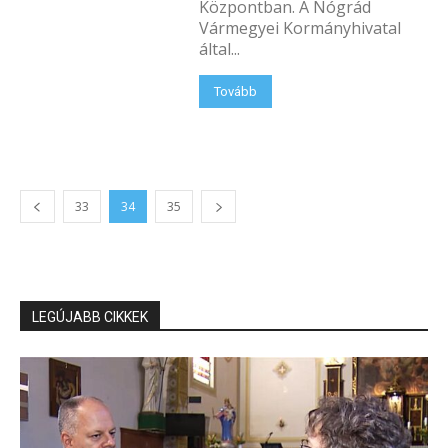
Központban. A Nógrád
Vármegyei Kormányhivatal
által...
Tovább
33
34
35
LEGÚJABB CIKKEK