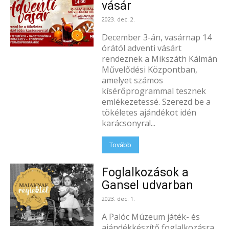
vásár
2023. dec. 2.
December 3-án, vasárnap 14
órától adventi vásárt
rendeznek a Mikszáth Kálmán
Művelődési Központban,
amelyet számos
kísérőprogrammal tesznek
emlékezetessé. Szerezd be a
tökéletes ajándékot idén
karácsonyra!...
Tovább
Foglalkozások a
Gansel udvarban
2023. dec. 1.
A Palóc Múzeum játék- és
ajándékkészítő foglalkozásra