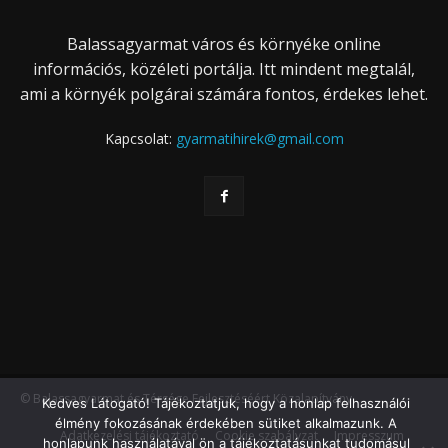
Balassagyarmat város és környéke online
információs, közéleti portálja. Itt mindent megtalál,
ami a környék polgárai számára fontos, érdekes lehet.
Kapcsolat:
gyarmatihirek@gmail.com
© Balassagyarmat és Térsége Fejlesztéséért Közalapítvány
Kedves Látogató! Tájékoztatjuk, hogy a honlap felhasználói
élmény fokozásának érdekében sütiket alkalmazunk. A
Adatkezelési tájékoztató
Cookie szabályzat
Impresszum
honlapunk használatával ön a tájékoztatásunkat tudomásul