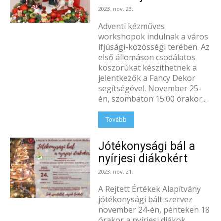
2023. nov. 23.
Adventi kézműves
workshopok indulnak a város
ifjúsági-közösségi terében. Az
első állomáson csodálatos
koszorúkat készíthetnek a
jelentkezők a Fancy Dekor
segítségével. November 25-
én, szombaton 15:00 órakor...
Tovább
Jótékonysági bál a
nyírjesi diákokért
2023. nov. 21.
A Rejtett Értékek Alapítvány
jótékonysági bált szervez
november 24-én, pénteken 18
órakor a nyírjesi diákok