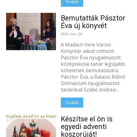
Tovább
Bemutatták Pásztor
Éva új könyvét
2023. nov. 24.
A Madách Imre Városi
Könyvtár adott otthont
Pásztor Éva nyugalmazott
középiskolai tanár legújabb
kötetének bemutatására.
Pásztor Éva, a Balassi Bálint
Gimnázium nyugalmazott
tanárával Szabó Andrea...
Tovább
Készítse el ön is
egyedi adventi
koszorúját!