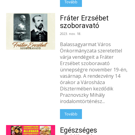
Tovább
Fráter Erzsébet
szoboravató
2023. nov. 18.
Balassagyarmat Város
Önkormányzata szeretettel
várja vendégeit a Fráter
Erzsébet szoboravató
ünnepségre november 19-én,
vasárnap. A rendezvény 14
órakor a Városháza
Dísztermében kezdődik
Praznovszky Mihály
irodalomtörténész...
Tovább
Egészséges