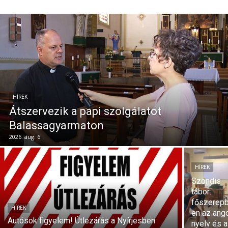
HÍREK
Átszervezik a papi szolgálatot
Balassagyarmaton
2026. aug. 6.
HÍREK
Szondis
tábor:
főszerep
HÍREK
en az ang
Autósok figyelem! Útlezárás a Nyírjesben
nyelv és a