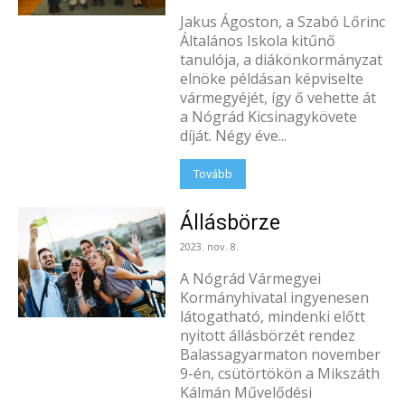
Jakus Ágoston, a Szabó Lőrinc
Általános Iskola kitűnő
tanulója, a diákönkormányzat
elnöke példásan képviselte
vármegyéjét, így ő vehette át
a Nógrád Kicsinagykövete
díját. Négy éve...
Tovább
Állásbörze
2023. nov. 8.
A Nógrád Vármegyei
Kormányhivatal ingyenesen
látogatható, mindenki előtt
nyitott állásbörzét rendez
Balassagyarmaton november
9-én, csütörtökön a Mikszáth
Kálmán Művelődési