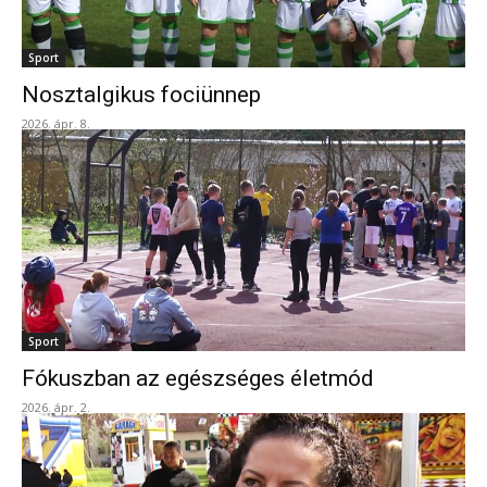
Sport
Nosztalgikus fociünnep
2026. ápr. 8.
Sport
Fókuszban az egészséges életmód
2026. ápr. 2.