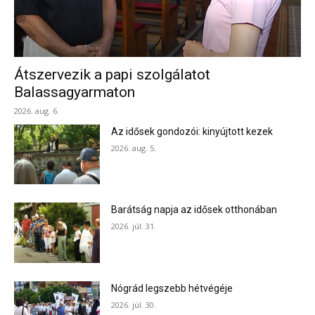
Átszervezik a papi szolgálatot
Balassagyarmaton
2026. aug. 6.
Az idősek gondozói: kinyújtott kezek
2026. aug. 5.
Barátság napja az idősek otthonában
2026. júl. 31.
Nógrád legszebb hétvégéje
2026. júl. 30.