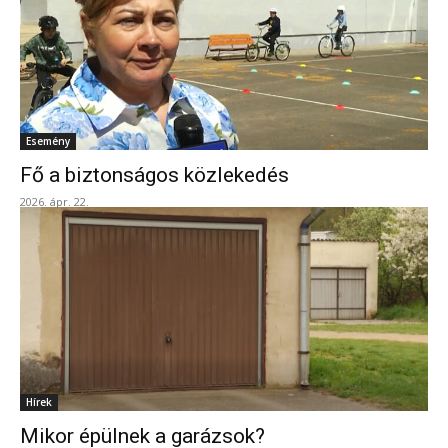
Esemény
Fő a biztonságos közlekedés
2026. ápr. 22.
Hírek
Mikor épülnek a garázsok?