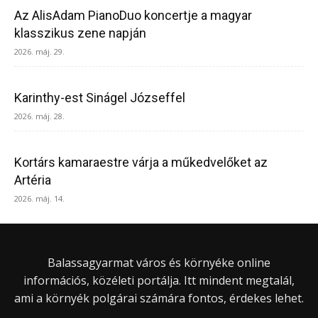
Az AlisAdam PianoDuo koncertje a magyar
klasszikus zene napján
2026. máj. 29.
Karinthy-est Sinágel Józseffel
2026. máj. 28.
Kortárs kamaraestre várja a műkedvelőket az
Artéria
2026. máj. 14.
Balassagyarmat város és környéke online
információs, közéleti portálja. Itt mindent megtalál,
ami a környék polgárai számára fontos, érdekes lehet.