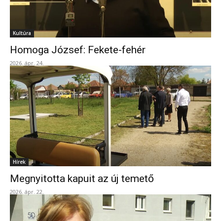
Kultúra
Homoga József: Fekete-fehér
2026. ápr. 24.
Hírek
Megnyitotta kapuit az új temető
2026. ápr. 22.