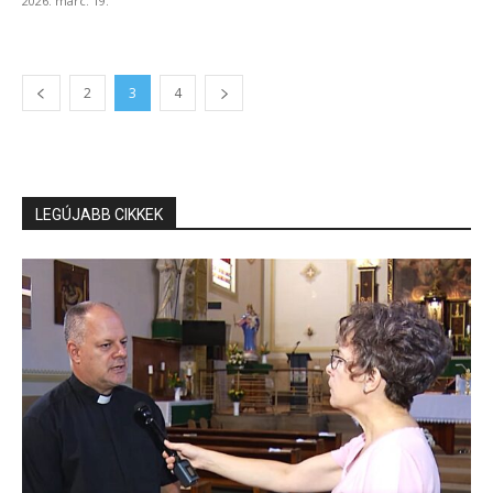
2026. márc. 19.
2
3
4
LEGÚJABB CIKKEK