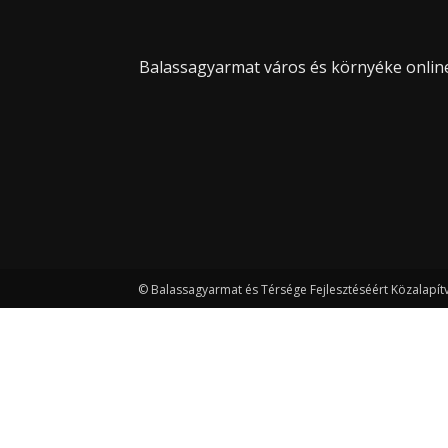
Balassagyarmat város és környéke online 
© Balassagyarmat és Térsége Fejlesztéséért Közalapít