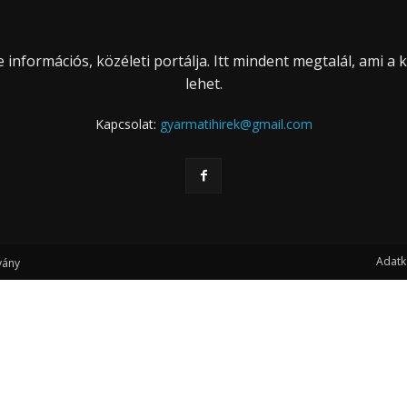
információs, közéleti portálja. Itt mindent megtalál, ami a
lehet.
Kapcsolat:
gyarmatihirek@gmail.com
Adatk
vány