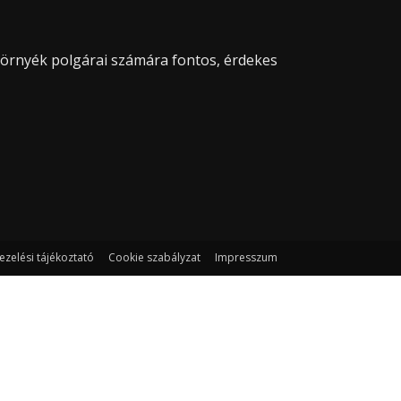
 környék polgárai számára fontos, érdekes
ezelési tájékoztató
Cookie szabályzat
Impresszum