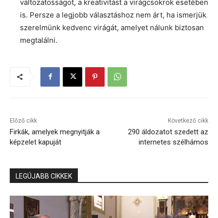
változatosságot, a kreativitást a virágcsokrok esetében
is. Persze a legjobb választáshoz nem árt, ha ismerjük
szerelmünk kedvenc virágát, amelyet nálunk biztosan
megtalálni.
Előző cikk
Következő cikk
Firkák, amelyek megnyitják a
290 áldozatot szedett az
képzelet kapuját
internetes szélhámos
LEGÚJABB CIKKEK