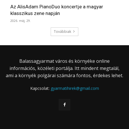
Az AlisAdam PianoDuo koncertje a magyar
klasszikus zene napján
2026. máj. 29.
Továbbiak
Balassagyarmat város és környéke online
információs, közéleti portálja. Itt mindent megtalál,
ami a környék polgárai számára fontos, érdekes lehet.
Kapcsolat:
gyarmatihirek@gmail.com