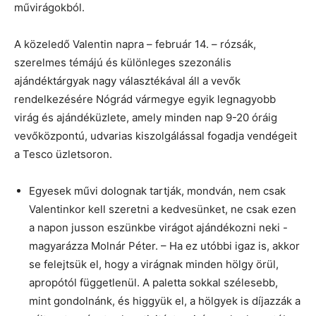
művirágokból.
A közeledő Valentin napra – február 14. – rózsák,
szerelmes témájú és különleges szezonális
ajándéktárgyak nagy választékával áll a vevők
rendelkezésére Nógrád vármegye egyik legnagyobb
virág és ajándéküzlete, amely minden nap 9-20 óráig
vevőközpontú, udvarias kiszolgálással fogadja vendégeit
a Tesco üzletsoron.
Egyesek művi dolognak tartják, mondván, nem csak
Valentinkor kell szeretni a kedvesünket, ne csak ezen
a napon jusson eszünkbe virágot ajándékozni neki -
magyarázza Molnár Péter. – Ha ez utóbbi igaz is, akkor
se felejtsük el, hogy a virágnak minden hölgy örül,
apropótól függetlenül. A paletta sokkal szélesebb,
mint gondolnánk, és higgyük el, a hölgyek is díjazzák a