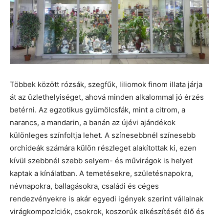
Többek között rózsák, szegfűk, liliomok finom illata járja
át az üzlethelyiséget, ahová minden alkalommal jó érzés
betérni. Az egzotikus gyümölcsfák, mint a citrom, a
narancs, a mandarin, a banán az újévi ajándékok
különleges színfoltja lehet. A színesebbnél színesebb
orchideák számára külön részleget alakítottak ki, ezen
kívül szebbnél szebb selyem- és művirágok is helyet
kaptak a kínálatban. A temetésekre, születésnapokra,
névnapokra, ballagásokra, családi és céges
rendezvényekre is akár egyedi igények szerint vállalnak
virágkompozíciók, csokrok, koszorúk elkészítését élő és