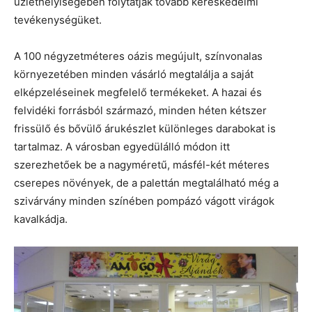
üzlethelyiségében folytatják tovább kereskedelmi
tevékenységüket.
A 100 négyzetméteres oázis megújult, színvonalas
környezetében minden vásárló megtalálja a saját
elképzeléseinek megfelelő termékeket. A hazai és
felvidéki forrásból származó, minden héten kétszer
frissülő és bővülő árukészlet különleges darabokat is
tartalmaz. A városban egyedülálló módon itt
szerezhetőek be a nagyméretű, másfél-két méteres
cserepes növények, de a palettán megtalálható még a
szivárvány minden színében pompázó vágott virágok
kavalkádja.