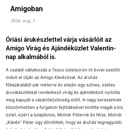
Amigoban
2026. aug. 7.
Óriási árukészlettel várja vásárlóit az
Amigo Virág és Ajándéküzlet Valentin-
nap alkalmából is.
A családi vállalkozás a Tesco üzletsoron öt évvel ezelőtt
indult el útján az Amigo Kávézóval. Az áruház
főbejáratától pár méterre év elején egy színes, széles
áruválasztékkal rendelkező virág és ajándékbolt nyitotta
meg kapuját a vásárlóközönség előtt. A nagy keresletnek
köszönhetően a forgalom fejlődésével kinőtte magát a kis
üzlet, ezért a tulajdonos, Molnár Péterné és férje, Molnár
„Kávés” Péter úgy döntöttek, hogy az áruház legnagyobb