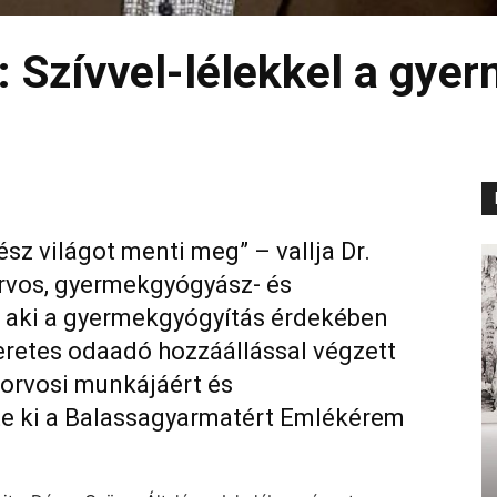
r: Szívvel-lélekkel a gye
sz világot menti meg” – vallja Dr.
orvos, gyermekgyógyász- és
 aki a gyermekgyógyítás érdekében
meretes odaadó hozzáállással végzett
orvosi munkájáért és
te ki a Balassagyarmatért Emlékérem