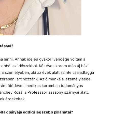
tásául?
a lenni. Annak idején gyakori vendége voltam a
 ebből az időszakból. Két éves korom után új házi
ni személyében, aki az évek alatt szinte családtaggá
dszeresen járt hozzánk. Az ő munkája, személyisége
a iránt ötödéves medikus koromban tudományos
nchey Rozália Professzor asszony szárnyai alatt.
gek érdekeltek.
ltak pályája eddigi legszebb pillanatai?