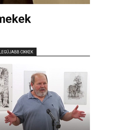
rmekek
LEGÚJABB CIKKEK