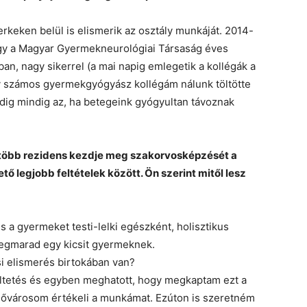
rkeken belül is elismerik az osztály munkáját. 2014-
ogy a Magyar Gyermekneurológiai Társaság éves
, nagy sikerrel (a mai napig emlegetik a kollégák a
gy számos gyermekgyógyász kollégám nálunk töltötte
dig mindig az, ha betegeink gyógyultan távoznak
l több rezidens kezdje meg szakorvosképzését a
ő legjobb feltételek között. Ön szerint mitől lesz
s a gyermeket testi-lelki egészként, holisztikus
 megmarad egy kicsit gyermeknek.
si elismerés birtokában van?
teltetés és egyben meghatott, hogy megkaptam ezt a
ülővárosom értékeli a munkámat. Ezúton is szeretném