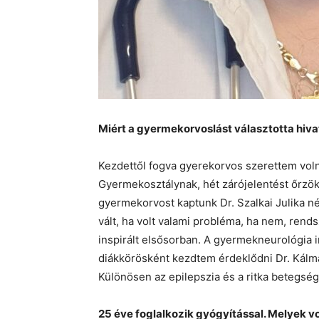
Miért a gyermekorvoslást választotta hiva
Kezdettől fogva gyerekorvos szerettem voln
Gyermekosztálynak, hét zárójelentést őrzök
gyermekorvost kaptunk Dr. Szalkai Julika né
vált, ha volt valami probléma, ha nem, ren
inspirált elsősorban. A gyermekneurológi
diákkörösként kezdtem érdeklődni Dr. Kálmá
Különösen az epilepszia és a ritka betegsé
25 éve foglalkozik gyógyítással. Melyek vo