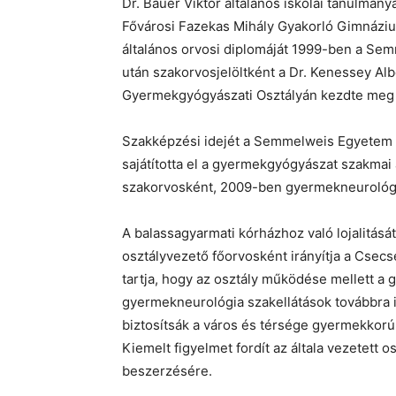
Dr. Bauer Viktor általános iskolai tanulmány
Fővárosi Fazekas Mihály Gyakorló Gimnázium
általános orvosi diplomáját 1999-ben a S
után szakorvosjelöltként a Dr. Kenessey A
Gyermekgyógyászati Osztályán kezdte meg o
Szakképzési idejét a Semmelweis Egyetem Bók
sajátította el a gyermekgyógyászat szakma
szakorvosként, 2009-ben gyermekneurológu
A balassagyarmati kórházhoz való lojalitását
osztályvezető főorvosként irányítja a Cse
tartja, hogy az osztály működése mellett 
gyermekneurológia szakellátások továbbra 
biztosítsák a város és térsége gyermekkorú 
Kiemelt figyelmet fordít az általa vezetett
beszerzésére.