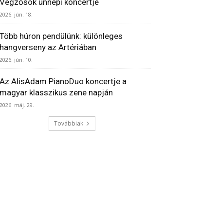
Végzősök ünnepi koncertje
2026. jún. 18.
Több húron pendülünk: különleges
hangverseny az Artériában
2026. jún. 10.
Az AlisAdam PianoDuo koncertje a
magyar klasszikus zene napján
2026. máj. 29.
Továbbiak