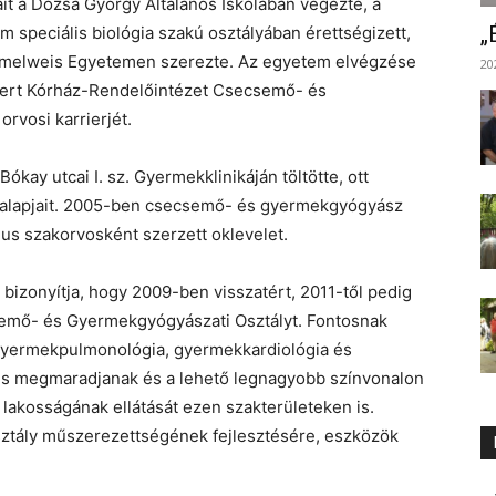
ait a Dózsa György Általános Iskolában végezte, a
„
 speciális biológia szakú osztályában érettségizett,
emmelweis Egyetemen szerezte. Az egyetem elvégzése
20
lbert Kórház-Rendelőintézet Csecsemő- és
rvosi karrierjét.
ay utcai I. sz. Gyermekklinikáján töltötte, ott
i alapjait. 2005-ben csecsemő- és gyermekgyógyász
s szakorvosként szerzett oklevelet.
 bizonyítja, hogy 2009-ben visszatért, 2011-től pedig
csemő- és Gyermekgyógyászati Osztályt. Fontosnak
a gyermekpulmonológia, gyermekkardiológia és
is megmaradjanak és a lehető legnagyobb színvonalon
lakosságának ellátását ezen szakterületeken is.
 osztály műszerezettségének fejlesztésére, eszközök