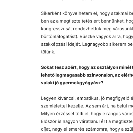
Sikerként könyvelhetem el, hogy szakmai be
ben az a megtiszteltetés ért bennünket, h
kongresszusát rendezhettük meg városunkban
börtönlátogatást). Büszke vagyok arra, ho
szakképzési idejét. Legnagyobb sikerem pe
tőlünk.
Sokat tesz azért, hogy az osztályon miné
lehető legmagasabb színvonalon, az elérhet
valaki jó gyermekgyógyász?
Legyen kíváncsi, empatikus, jó megfigyelő é
szemlélettel kezelje. Az sem árt, ha belül
Milyen érzéssel tölti el, hogy e rangos váro
Először is nagyon váratlanul ért a megtisz
díjat, nagy elismerés számomra, hogy a sz