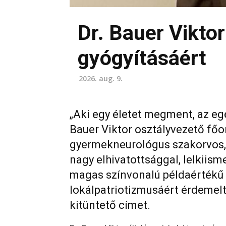
Dr. Bauer Vikto
gyógyításáért
2026. aug. 9.
„Aki egy életet megment, az egé
Bauer Viktor osztályvezető fő
gyermekneurológus szakorvos,
nagy elhivatottsággal, lelkiis
magas színvonalú példaértékű 
lokálpatriotizmusáért érdemel
kitüntető címet.