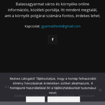
Balassagyarmat város és környéke online
információs, közéleti portálja. Itt mindent megtalál,
ami a környék polgárai számára fontos, érdekes lehet.
Kapcsolat:
gyarmatihirek@gmail.com
Kedves Látogató! Tájékoztatjuk, hogy a honlap felhasználói
élmény fokozásának érdekében sütiket alkalmazunk. A
© Balassagyarmat és Térsége Fejlesztéséért Közalapítvány
honlapunk használatával ön a tájékoztatásunkat tudomásul
veszi.
Adatkezelési tájékoztató
Cookie szabályzat
Impresszum
Elfogadom
További információk