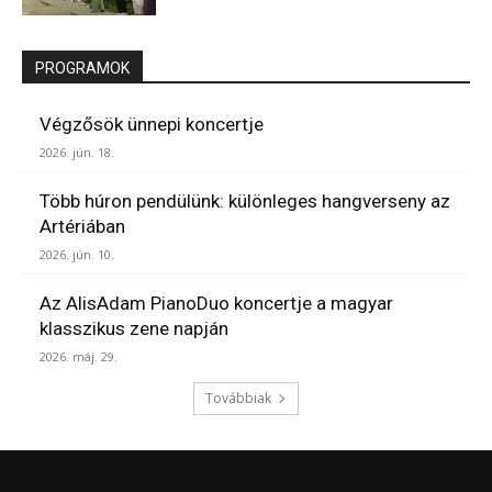
PROGRAMOK
Végzősök ünnepi koncertje
2026. jún. 18.
Több húron pendülünk: különleges hangverseny az
Artériában
2026. jún. 10.
Az AlisAdam PianoDuo koncertje a magyar
klasszikus zene napján
2026. máj. 29.
Továbbiak