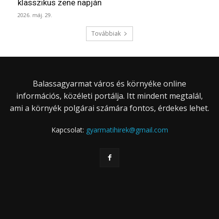
klasszikus zene napján
2026. máj. 29.
Továbbiak
Balassagyarmat város és környéke online
információs, közéleti portálja. Itt mindent megtalál,
ami a környék polgárai számára fontos, érdekes lehet.
Kapcsolat:
gyarmatihirek@gmail.com