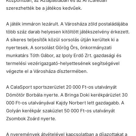
Központban, az Aztapastában és az ArtCaféban
szerezhették be a játékos kedvűek.
A játék immáron lezárult. A Városháza zöld postaládájába
több száz darab helyesen kitöltött játékszelvény érkezett.
A sikeres teljesítők közül sorsolás útján kerültek ki a
nyertesek. A sorsolást Görög Örs, önkormányzati
munkatárs Tóth Gábor, az Ipoly Erdő Zrt. gazdasági és
termelési vezérigazgató-helyettesének segítségével
végezte el a Városháza dísztermében.
A CalaSport sportszerüzlet 20 000 Ft-os utalványát
Dömötör Borbála nyerte. A Bringa Doki kerékpárüzlet 30
000 Ft-os utalványával Kajdy Norbert lett gazdagabb. A
Golyán kerékpár szaküzlet 50 000 Ft-os utalványát
Zsombok Zoárd nyerte.
A nyeremények átvételével kapcsolatban a díjazottakat a