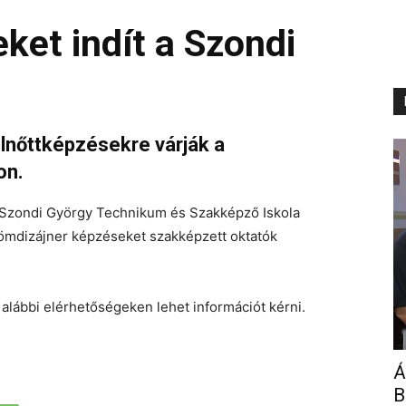
et indít a Szondi
lnőttképzésekre várják a
on.
Szondi György Technikum és Szakképző Iskola
römdizájner képzéseket szakképzett oktatók
 alábbi elérhetőségeken lehet információt kérni.
Á
B