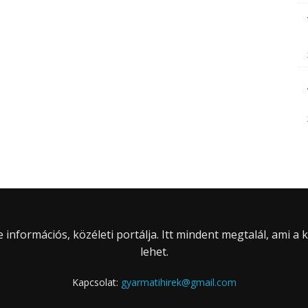
információs, közéleti portálja. Itt mindent megtalál, ami a
lehet.
Kapcsolat:
gyarmatihirek@gmail.com