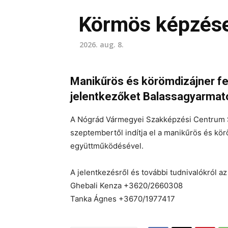
Körmös képzések
2026. aug. 8.
Manikűrös és körömdizájner fe
jelentkezőket Balassagyarmat
A Nógrád Vármegyei Szakképzési Centrum 
szeptembertől indítja el a manikűrös és kö
együttműködésével.
A jelentkezésről és további tudnivalókról az
Ghebali Kenza +3620/2660308
Tanka Ágnes +3670/1977417