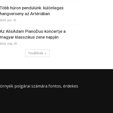
Több húron pendülünk: különleges
hangverseny az Artériában
2026. jún. 10.
Az AlisAdam PianoDuo koncertje a
magyar klasszikus zene napján
2026. máj. 29.
Továbbiak
 környék polgárai számára fontos, érdekes