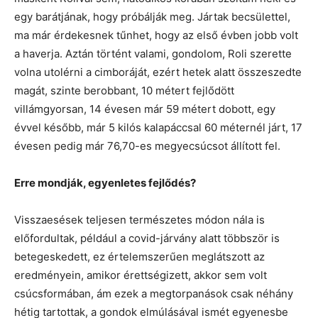
egy barátjának, hogy próbálják meg. Jártak becsülettel,
ma már érdekesnek tűnhet, hogy az első évben jobb volt
a haverja. Aztán történt valami, gondolom, Roli szerette
volna utolérni a cimboráját, ezért hetek alatt összeszedte
magát, szinte berobbant, 10 métert fejlődött
villámgyorsan, 14 évesen már 59 métert dobott, egy
évvel később, már 5 kilós kalapáccsal 60 méternél járt, 17
évesen pedig már 76,70-es megyecsúcsot állított fel.
Erre mondják, egyenletes fejlődés?
Visszaesések teljesen természetes módon nála is
előfordultak, például a covid-járvány alatt többször is
betegeskedett, ez értelemszerűen meglátszott az
eredményein, amikor érettségizett, akkor sem volt
csúcsformában, ám ezek a megtorpanások csak néhány
hétig tartottak, a gondok elmúlásával ismét egyenesbe