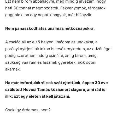
Ezt nem bírom abbahagyni, még mindig élvezem, hogy
heti 30 tonnát megmozgatok. Fekvenyomok, tárogatok,
guggolok, ha egy napot kihagyok, már hiányzik.
Nem panaszkodhatsz unalmas hétköznapokra.
A család áll az első helyen, imádom az unokákat, a
parányi nyírjesi birtokon is tevékenykedem, az edzőséget
pedig szeretném addig csinálni, amíg bírom, amíg
szükség van rám és lesznek gyerekek, akik dobni
akarnak.
Ha már évfordulókról sok szót ejtettünk, éppen 30 éve
született Hevesi Tamás közismert slágere, ami rád is
illik: Ezt egy életen át kell játszani.
Csak így érdemes, nem?