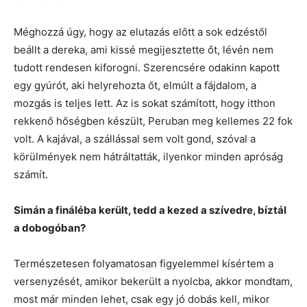
Méghozzá úgy, hogy az elutazás előtt a sok edzéstől
beállt a dereka, ami kissé megijesztette őt, lévén nem
tudott rendesen kiforogni. Szerencsére odakinn kapott
egy gyúrót, aki helyrehozta őt, elmúlt a fájdalom, a
mozgás is teljes lett. Az is sokat számított, hogy itthon
rekkenő hőségben készült, Peruban meg kellemes 22 fok
volt. A kajával, a szállással sem volt gond, szóval a
körülmények nem hátráltatták, ilyenkor minden apróság
számít.
Simán a fináléba került, tedd a kezed a szívedre, bíztál
a dobogóban?
Természetesen folyamatosan figyelemmel kísértem a
versenyzését, amikor bekerült a nyolcba, akkor mondtam,
most már minden lehet, csak egy jó dobás kell, mikor