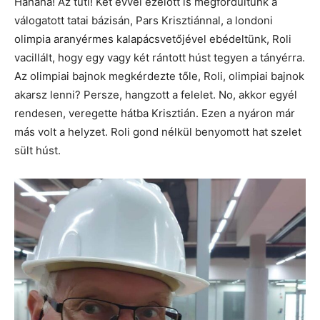
Hahaha! Az tuti! Két évvel ezelőtt is megfordultunk a
válogatott tatai bázisán, Pars Krisztiánnal, a londoni
olimpia aranyérmes kalapácsvetőjével ebédeltünk, Roli
vacillált, hogy egy vagy két rántott húst tegyen a tányérra.
Az olimpiai bajnok megkérdezte tőle, Roli, olimpiai bajnok
akarsz lenni? Persze, hangzott a felelet. No, akkor egyél
rendesen, veregette hátba Krisztián. Ezen a nyáron már
más volt a helyzet. Roli gond nélkül benyomott hat szelet
sült húst.