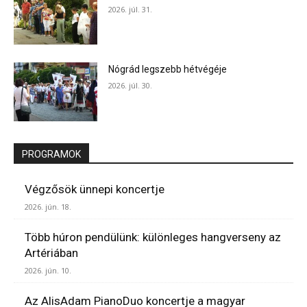
2026. júl. 31.
Nógrád legszebb hétvégéje
2026. júl. 30.
PROGRAMOK
Végzősök ünnepi koncertje
2026. jún. 18.
Több húron pendülünk: különleges hangverseny az
Artériában
2026. jún. 10.
Az AlisAdam PianoDuo koncertje a magyar