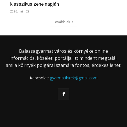
klasszikus zene napján
2026. máj. 29.
Továbbiak
Balassagyarmat város és környéke online
információs, közéleti portálja. Itt mindent megtalál,
ami a környék polgárai számára fontos, érdekes lehet.
Kapcsolat:
gyarmatihirek@gmail.com