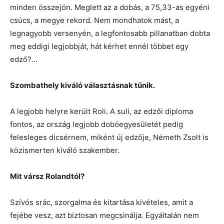
minden összejön. Meglett az a dobás, a 75,33-as egyéni
csúcs, a megye rekord. Nem mondhatok mást, a
legnagyobb versenyén, a legfontosabb pillanatban dobta
meg eddigi legjobbját, hát kérhet ennél többet egy
edző?…
Szombathely kiváló választásnak tűnik.
A legjobb helyre került Roli. A suli, az edzői diploma
fontos, az ország legjobb dobóegyesületét pedig
felesleges dicsérnem, miként új edzője, Németh Zsolt is
közismerten kiváló szakember.
Mit vársz Rolandtól?
Szívós srác, szorgalma és kitartása kivételes, amit a
fejébe vesz, azt biztosan megcsinálja. Egyáltalán nem