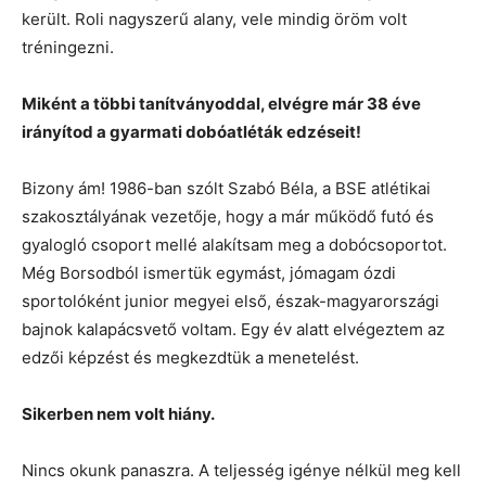
került. Roli nagyszerű alany, vele mindig öröm volt
tréningezni.
Miként a többi tanítványoddal, elvégre már 38 éve
irányítod a gyarmati dobóatléták edzéseit!
Bizony ám! 1986-ban szólt Szabó Béla, a BSE atlétikai
szakosztályának vezetője, hogy a már működő futó és
gyalogló csoport mellé alakítsam meg a dobócsoportot.
Még Borsodból ismertük egymást, jómagam ózdi
sportolóként junior megyei első, észak-magyarországi
bajnok kalapácsvető voltam. Egy év alatt elvégeztem az
edzői képzést és megkezdtük a menetelést.
Sikerben nem volt hiány.
Nincs okunk panaszra. A teljesség igénye nélkül meg kell