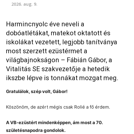
2026. aug. 9.
Harmincnyolc éve neveli a
dobóatlétákat, matekot oktatott és
iskolákat vezetett, legjobb tanítványa
most szerzett ezüstérmet a
világbajnokságon – Fábián Gábor, a
Vitalitás SE szakvezetője a hetedik
ikszbe lépve is tonnákat mozgat meg.
Gratulálok, szép volt, Gábor!
Köszönöm, de azért mégis csak Rolié a fő érdem.
A VB-ezüstért mindenképpen, ám most a 70.
születésnapodra gondolok.