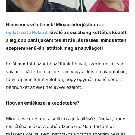
Nincsenek véletlenek! Minapi interjújában
azt
nyilatkozta Roland
, kiváló az összhang kettőtök között,
a legjobb barátjaként tekint rád, és tessék, mindketten
szeptember 8-án láttátok meg a napvilágot!
Erről már többször beszéltünk Rolival, szerintünk is van
valami a háttérben, a sorsban, vagy a Jóisten akaratában,
tényleg nem lehet véletlen, hogy egymás mellé sodort
bennünket az élet hét évvel ezelőtt.
Hogyan emlékszel a kezdetekre?
Mindig is kerestem a suliban a jó kiállású srácokat, hogy
elcsábítsam őket a dobóedzésekre. Nem történt ez
másként Rolival sem, hatodikos korában szóltam neki és