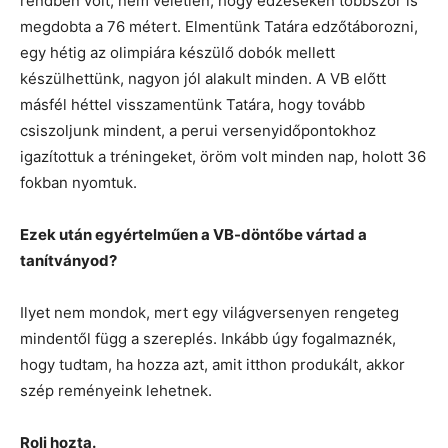
rendben volt, nem véletlen, hogy edzéseken többször is
megdobta a 76 métert. Elmentünk Tatára edzőtáborozni,
egy hétig az olimpiára készülő dobók mellett
készülhettünk, nagyon jól alakult minden. A VB előtt
másfél héttel visszamentünk Tatára, hogy tovább
csiszoljunk mindent, a perui versenyidőpontokhoz
igazítottuk a tréningeket, öröm volt minden nap, holott 36
fokban nyomtuk.
Ezek után egyértelműen a VB-döntőbe vártad a
tanítványod?
Ilyet nem mondok, mert egy világversenyen rengeteg
mindentől függ a szereplés. Inkább úgy fogalmaznék,
hogy tudtam, ha hozza azt, amit itthon produkált, akkor
szép reményeink lehetnek.
Roli hozta.