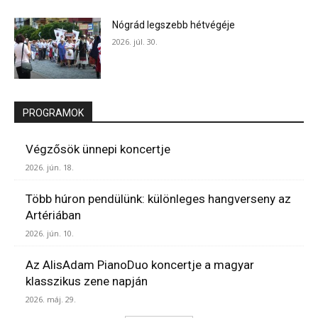
Nógrád legszebb hétvégéje
2026. júl. 30.
PROGRAMOK
Végzősök ünnepi koncertje
2026. jún. 18.
Több húron pendülünk: különleges hangverseny az
Artériában
2026. jún. 10.
Az AlisAdam PianoDuo koncertje a magyar
klasszikus zene napján
2026. máj. 29.