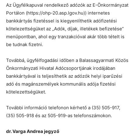
Az Ügyfélkapuval rendelkező adózók az E-Önkormányzat
Portálon (https://ohp-20.asp.lgov.hu)) internetes
bankkártyás fizetéssel is kiegyenlíthetik adófizetési
kötelezettségüket az „Adók, díjak, illetékek befizetése”
menüpontban, ahol egy tranzakcióval akár több tételt is
be tudnak fizetni.
Továbbá, ügyfélfogadási időben a Balassagyarmati Közös
Önkormányzati Hivatal Adócsoportjának irodájában
bankkártyával is teljesíthetik az adózók helyi iparűzési
adó és magánszemélyek kommunális adója fizetési
kötelezettségüket.
További információ telefonon kérhető a (35) 505-917,
(35) 505-918 és az 505-919-as telefonszámokon.
dr. Varga Andrea jegyző