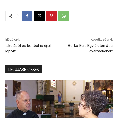
Előző cikk
Következő cikk
Iskolából és boltból is éjjel
Borkó Edit: Egy életen át a
lopott
gyermekekért
LEGÚJABB CIKKEK