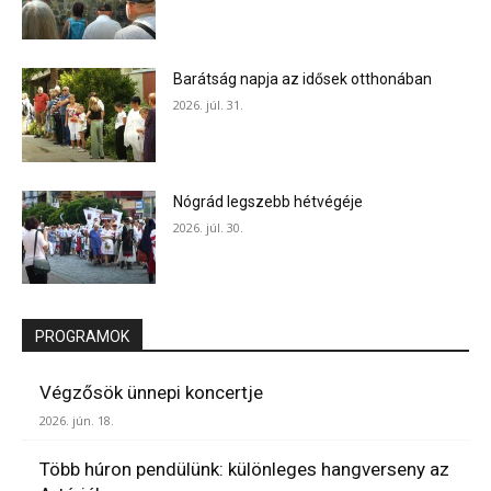
Barátság napja az idősek otthonában
2026. júl. 31.
Nógrád legszebb hétvégéje
2026. júl. 30.
PROGRAMOK
Végzősök ünnepi koncertje
2026. jún. 18.
Több húron pendülünk: különleges hangverseny az