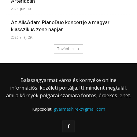
Artériában
2026. jún. 10.
Az AlisAdam PianoDuo koncertje a magyar
klasszikus zene napján
2026. máj. 29.
Továbbiak
Balassagyarmat város és környéke online
információs, közéleti portálja. Itt mindent megtalál,
ami a környék polgárai számára fontos, érdekes lehet.
Kapcsolat:
gyarmatihirek@gmail.com