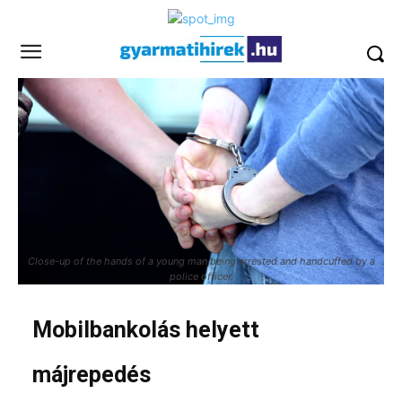
Close-up of the hands of a young man being arrested and handcuffed by a
police officer.
Mobilbankolás helyett
májrepedés