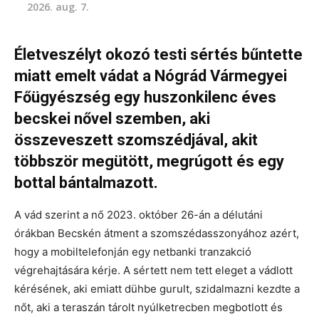
2026. aug. 7.
Életveszélyt okozó testi sértés bűntette
miatt emelt vádat a Nógrád Vármegyei
Főügyészség egy huszonkilenc éves
becskei nővel szemben, aki
összeveszett szomszédjával, akit
többször megütött, megrúgott és egy
bottal bántalmazott.
A vád szerint a nő 2023. október 26-án a délutáni
órákban Becskén átment a szomszédasszonyához azért,
hogy a mobiltelefonján egy netbanki tranzakció
végrehajtására kérje. A sértett nem tett eleget a vádlott
kérésének, aki emiatt dühbe gurult, szidalmazni kezdte a
nőt, aki a teraszán tárolt nyúlketrecben megbotlott és