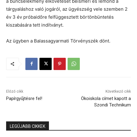
a bűncselekmény elkövetését beismeri és lemond a
tárgyaláshoz való jogáról, az ügyészség vele szemben 2
év 3 év próbaidőre felfüggesztett börtönbüntetés
kiszabására tett indítványt.
Az ügyben a Balassagyarmati Törvényszék dönt.
Előző cikk
Következő cikk
Papírgyűjtésre fel!
Ökoiskola címet kapott a
Szondi Technikum
LEGÚJABB CIKKEK