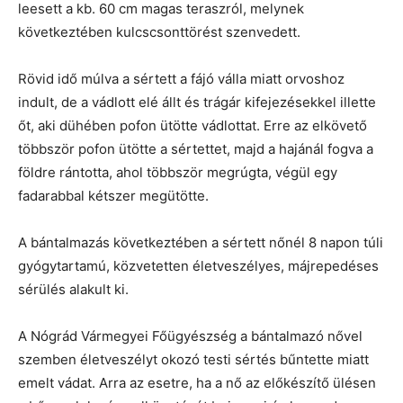
leesett a kb. 60 cm magas teraszról, melynek
következtében kulcscsonttörést szenvedett.
Rövid idő múlva a sértett a fájó válla miatt orvoshoz
indult, de a vádlott elé állt és trágár kifejezésekkel illette
őt, aki dühében pofon ütötte vádlottat. Erre az elkövető
többször pofon ütötte a sértettet, majd a hajánál fogva a
földre rántotta, ahol többször megrúgta, végül egy
fadarabbal kétszer megütötte.
A bántalmazás következtében a sértett nőnél 8 napon túli
gyógytartamú, közvetetten életveszélyes, májrepedéses
sérülés alakult ki.
A Nógrád Vármegyei Főügyészség a bántalmazó nővel
szemben életveszélyt okozó testi sértés bűntette miatt
emelt vádat. Arra az esetre, ha a nő az előkészítő ülésen