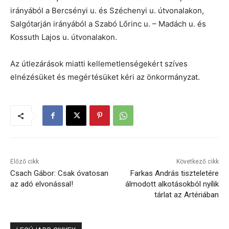
irányából a Bercsényi u. és Széchenyi u. útvonalakon,
Salgótarján irányából a Szabó Lőrinc u. – Madách u. és
Kossuth Lajos u. útvonalakon.
Az útlezárások miatti kellemetlenségekért szíves
elnézésüket és megértésüket kéri az önkormányzat.
Előző cikk
Következő cikk
Csach Gábor: Csak óvatosan
Farkas András tiszteletére
az adó elvonással!
álmodott alkotásokból nyílik
tárlat az Artériában