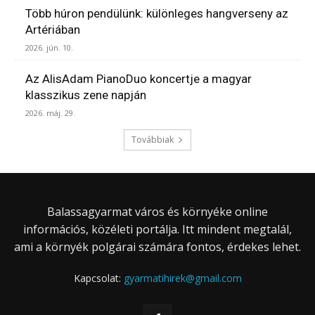
Több húron pendülünk: különleges hangverseny az
Artériában
2026. jún. 10.
Az AlisAdam PianoDuo koncertje a magyar
klasszikus zene napján
2026. máj. 29.
Továbbiak
Balassagyarmat város és környéke online
információs, közéleti portálja. Itt mindent megtalál,
ami a környék polgárai számára fontos, érdekes lehet.
Kapcsolat:
gyarmatihirek@gmail.com