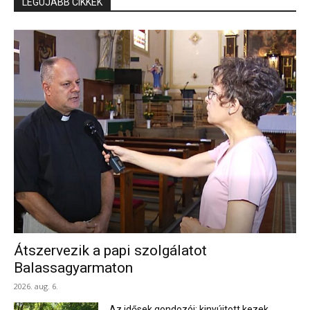
LEGÚJABB CIKKEK
Átszervezik a papi szolgálatot
Balassagyarmaton
2026. aug. 6.
Az idősek gondozói: kinyújtott kezek