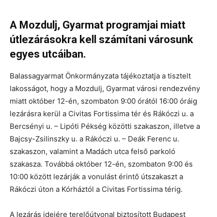
A Mozdulj, Gyarmat programjai miatt
útlezárásokra kell számítani városunk
egyes utcáiban.
Balassagyarmat Önkormányzata tájékoztatja a tisztelt
lakosságot, hogy a Mozdulj, Gyarmat városi rendezvény
miatt október 12-én, szombaton 9:00 órától 16:00 óráig
lezárásra kerül a Civitas Fortissima tér és Rákóczi u. a
Bercsényi u. – Lipóti Pékség közötti szakaszon, illetve a
Bajcsy-Zsilinszky u. a Rákóczi u. – Deák Ferenc u.
szakaszon, valamint a Madách utca felső parkoló
szakasza. Továbbá október 12-én, szombaton 9:00 és
10:00 között lezárják a vonulást érintő útszakaszt a
Rákóczi úton a Kórháztól a Civitas Fortissima térig.
A lezárás idejére terelőútvonal biztosított Budapest