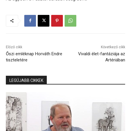
Előző cikk
Következő cikk
Őszi emléknap Horváth Endre
Vivaldi élet-fantáziája az
tiszteletére
Artériában
LEGÚJABB CIKKEK