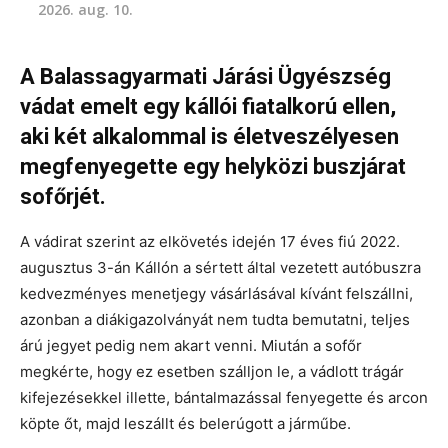
2026. aug. 10.
A Balassagyarmati Járási Ügyészség
vádat emelt egy kállói fiatalkorú ellen,
aki két alkalommal is életveszélyesen
megfenyegette egy helyközi buszjárat
sofőrjét.
A vádirat szerint az elkövetés idején 17 éves fiú 2022.
augusztus 3-án Kállón a sértett által vezetett autóbuszra
kedvezményes menetjegy vásárlásával kívánt felszállni,
azonban a diákigazolványát nem tudta bemutatni, teljes
árú jegyet pedig nem akart venni. Miután a sofőr
megkérte, hogy ez esetben szálljon le, a vádlott trágár
kifejezésekkel illette, bántalmazással fenyegette és arcon
köpte őt, majd leszállt és belerúgott a járműbe.