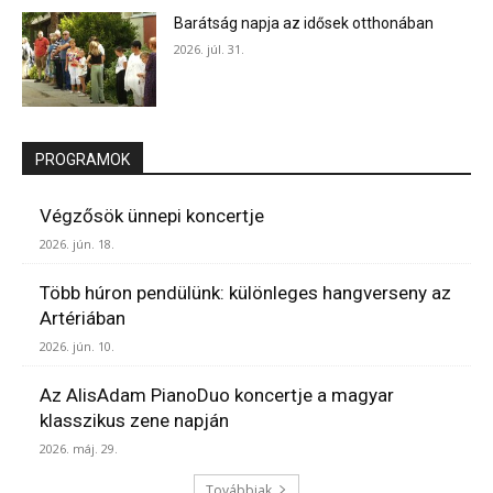
Barátság napja az idősek otthonában
2026. júl. 31.
PROGRAMOK
Végzősök ünnepi koncertje
2026. jún. 18.
Több húron pendülünk: különleges hangverseny az
Artériában
2026. jún. 10.
Az AlisAdam PianoDuo koncertje a magyar
klasszikus zene napján
2026. máj. 29.
Továbbiak