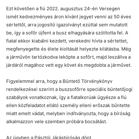
Ezt követően a fiú 2022. augusztus 24-én Versegen
ismét kedvezményes áron kívánt jegyet venni az 50 éves
sértettől, arra jogosító igazolványt ezúttal sem mutatott
be, így a sofőr újfent a busz elhagyására szólította fel. A
fiatal ekkor kiabálni kezdett, verekedni hívta a sértettet,
megfenyegette és élete kioltását helyezte kilátásba. Még
a járművön tartózkodva leköpte a sofőrt, majd leszállva a
járdáról magához vett egy követ és megdobta a járművet.
Figyelemmel arra, hogy a Büntető Törvénykönyv
rendelkezései szerint a buszsofőrre speciális büntetőjogi
szabályok vonatkoznak, így a fiatalkorúak ügyésze a fiú
ellen közfeladatot ellátó személy elleni erőszak bűntette
miatt emelt vádat, melyben indítványozta, hogy a bíróság
alkalmazzon vele szemben próbára bocsátást.
Az ügyben a Pásztói Járásbíróság dönt.