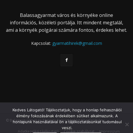
Balassagyarmat város és környéke online
információs, közéleti portálja. Itt mindent megtalál,
ami a környék polgárai számára fontos, érdekes lehet.
Kapcsolat:
gyarmatihirek@gmail.com
Kedves Látogató! Tájékoztatjuk, hogy a honlap felhasználói
élmény fokozásának érdekében sütiket alkalmazunk. A
© Balassagyarmat és Térsége Fejlesztéséért Közalapítvány
honlapunk használatával ön a tájékoztatásunkat tudomásul
veszi.
Adatkezelési tájékoztató
Cookie szabályzat
Impresszum