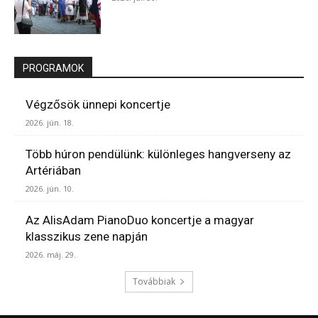
PROGRAMOK
Végzősök ünnepi koncertje
2026. jún. 18.
Több húron pendülünk: különleges hangverseny az
Artériában
2026. jún. 10.
Az AlisAdam PianoDuo koncertje a magyar
klasszikus zene napján
2026. máj. 29.
Továbbiak