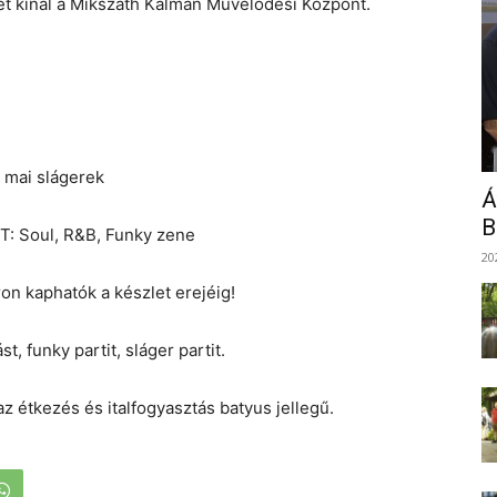
t kínál a Mikszáth Kálmán Művelődési Központ.
, mai slágerek
Á
B
T: Soul, R&B, Funky zene
20
on kaphatók a készlet erejéig!
t, funky partit, sláger partit.
z étkezés és italfogyasztás batyus jellegű.