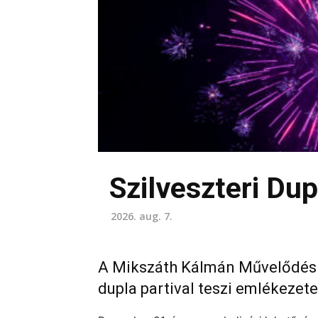
Szilveszteri Dup
2026. aug. 7.
A Mikszáth Kálmán Művelődési 
dupla partival teszi emlékezete