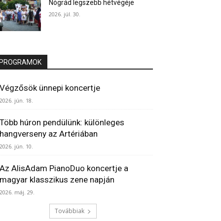
Nógrád legszebb hétvégéje
2026. júl. 30.
PROGRAMOK
Végzősök ünnepi koncertje
2026. jún. 18.
Több húron pendülünk: különleges
hangverseny az Artériában
2026. jún. 10.
Az AlisAdam PianoDuo koncertje a
magyar klasszikus zene napján
2026. máj. 29.
Továbbiak