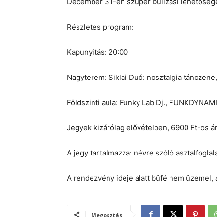
December 31-én szuper bulizási lehetősége
Részletes program:
Kapunyitás: 20:00
Nagyterem: Siklai Duó: nosztalgia tánczene
Földszinti aula: Funky Lab Dj., FUNKDYNAMI
Jegyek kizárólag elővételben, 6900 Ft-os ár
A jegy tartalmazza: névre szóló asztalfoglalás
A rendezvény ideje alatt büfé nem üzemel, a
Megosztás