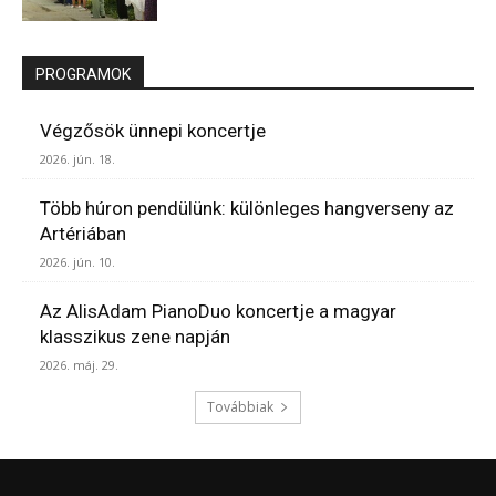
PROGRAMOK
Végzősök ünnepi koncertje
2026. jún. 18.
Több húron pendülünk: különleges hangverseny az
Artériában
2026. jún. 10.
Az AlisAdam PianoDuo koncertje a magyar
klasszikus zene napján
2026. máj. 29.
Továbbiak