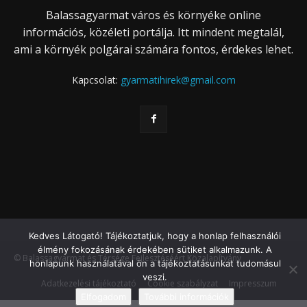
Balassagyarmat város és környéke online
információs, közéleti portálja. Itt mindent megtalál,
ami a környék polgárai számára fontos, érdekes lehet.
Kapcsolat:
gyarmatihirek@gmail.com
Kedves Látogató! Tájékoztatjuk, hogy a honlap felhasználói
élmény fokozásának érdekében sütiket alkalmazunk. A
© Balassagyarmat és Térsége Fejlesztéséért Közalapítvány
honlapunk használatával ön a tájékoztatásunkat tudomásul
veszi.
Adatkezelési tájékoztató
Cookie szabályzat
Impresszum
Elfogadom
További információk