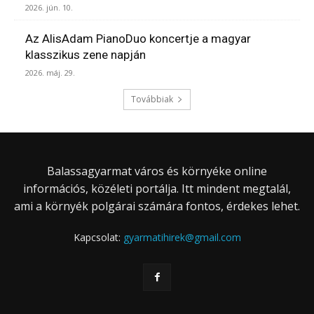
2026. jún. 10.
Az AlisAdam PianoDuo koncertje a magyar
klasszikus zene napján
2026. máj. 29.
Továbbiak
Balassagyarmat város és környéke online
információs, közéleti portálja. Itt mindent megtalál,
ami a környék polgárai számára fontos, érdekes lehet.
Kapcsolat:
gyarmatihirek@gmail.com