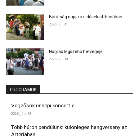
Barátság napja az idősek otthonában
2026. júl. 31.
Nógrád legszebb hétvégéje
2026. júl. 30.
PROGRAMOK
Végzősök ünnepi koncertje
2026. jún. 18.
Több húron pendülünk: különleges hangverseny az
Artériában