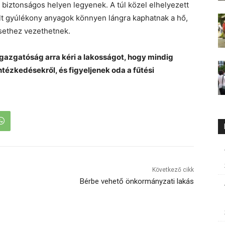
l, biztonságos helyen legyenek. A túl közel elhelyezett
olt gyúlékony anyagok könnyen lángra kaphatnak a hő,
esethez vezethetnek.
azgatóság arra kéri a lakosságot, hogy mindig
ézkedésekről, és figyeljenek oda a fűtési
Következő cikk
Bérbe vehető önkormányzati lakás