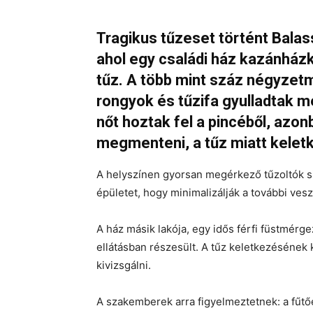
Tragikus tűzeset történt Balas
ahol egy családi ház kazánház
tűz. A több mint száz négyzet
rongyok és tűzifa gyulladtak m
nőt hoztak fel a pincéből, azo
megmenteni, a tűz miatt keletk
A helyszínen gyorsan megérkező tűzoltók sik
épületet, hogy minimalizálják a további vesz
A ház másik lakója, egy idős férfi füstmérg
ellátásban részesült. A tűz keletkezésének k
kivizsgálni.
A szakemberek arra figyelmeztetnek: a fűt