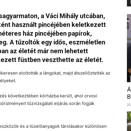
sagyarmaton, a Váci Mihály utcában,
ként használt pincéjében keletkezett
méteres ház pincéjében papírok,
eg. A tűzoltók egy idős, eszméletlen
nban az életét már nem lehetett
ezett füstben veszthette az életét.
eresen eloltották a lángokat, majd átszellőztették az
élyeket.
Á
ezés következtében kórházba került, ahol orvosi
B
örülményeit tűzvizsgálati eljárás során fogják
20
őeszközök és a tüzelőanyagok tárolásakor különösen