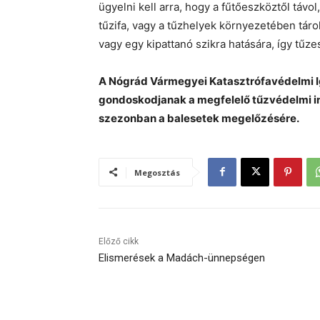
ügyelni kell arra, hogy a fűtőeszköztől távo
tűzifa, vagy a tűzhelyek környezetében tár
vagy egy kipattanó szikra hatására, így tűz
A Nógrád Vármegyei Katasztrófavédelmi Ig
gondoskodjanak a megfelelő tűzvédelmi int
szezonban a balesetek megelőzésére.
Megosztás
Előző cikk
Elismerések a Madách-ünnepségen