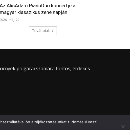
Az AlisAdam PianoDuo koncertje a
magyar klasszikus zene napján
2026. máj. 29.
Továbbiak
 környék polgárai számára fontos, érdekes
használatával ön a tájékoztatásunkat tudomásul veszi.