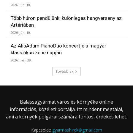
2026. jún. 18.
Több húron pendülünk: különleges hangverseny az
Artériában
2026. jún. 10.
Az AlisAdam PianoDuo koncertje a magyar
klasszikus zene napján
2026. máj. 29.
Továbbiak
Balassagyarmat város és környéke online
információs, közéleti portálja. Itt mindent megtalál,
ami a környék polgárai számára fontos, érdekes lehet.
Kapcsolat:
gyarmatihirek@gmail.com