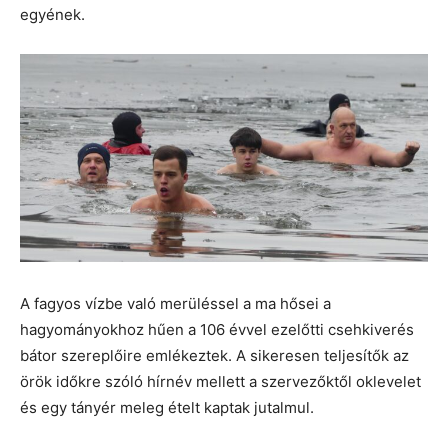
egyének.
A fagyos vízbe való merüléssel a ma hősei a
hagyományokhoz hűen a 106 évvel ezelőtti csehkiverés
bátor szereplőire emlékeztek. A sikeresen teljesítők az
örök időkre szóló hírnév mellett a szervezőktől oklevelet
és egy tányér meleg ételt kaptak jutalmul.