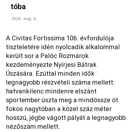
tóba
2026. aug. 8.
A Civitas Fortissima 106. évfordulója
tiszteletére idén nyolcadik alkalommal
került sor a Palóc Rozmárok
kezdeményezte Nyírjesi Bátrak
Úszására. Ezúttal minden idők
legnagyobb részvételi száma mellett:
hatvankilenc mindenre elszánt
sportember úszta meg a mindössze öt
fokos nagytóban a közel száz méter
hosszú, jégbe vágott pályát a legnagyobb
nézőszám mellett.