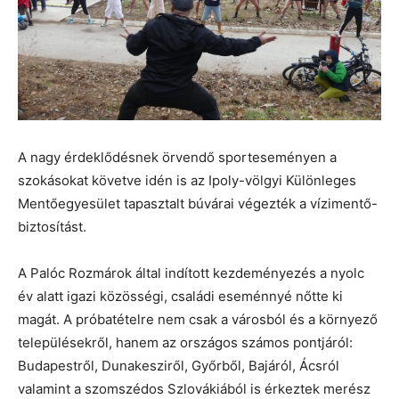
A nagy érdeklődésnek örvendő sporteseményen a
szokásokat követve idén is az Ipoly-völgyi Különleges
Mentőegyesület tapasztalt búvárai végezték a vízimentő-
biztosítást.
A Palóc Rozmárok által indított kezdeményezés a nyolc
év alatt igazi közösségi, családi eseménnyé nőtte ki
magát. A próbatételre nem csak a városból és a környező
településekről, hanem az országos számos pontjáról:
Budapestről, Dunakesziről, Győrből, Bajáról, Ácsról
valamint a szomszédos Szlovákiából is érkeztek merész