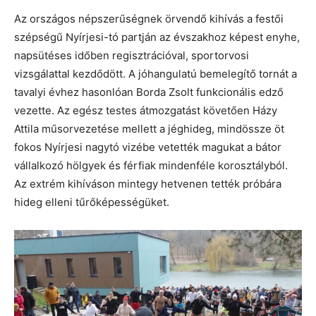
Az országos népszerűségnek örvendő kihívás a festői
szépségű Nyírjesi-tó partján az évszakhoz képest enyhe,
napsütéses időben regisztrációval, sportorvosi
vizsgálattal kezdődött. A jóhangulatú bemelegítő tornát a
tavalyi évhez hasonlóan Borda Zsolt funkcionális edző
vezette. Az egész testes átmozgatást követően Házy
Attila műsorvezetése mellett a jéghideg, mindössze öt
fokos Nyírjesi nagytó vizébe vetették magukat a bátor
vállalkozó hölgyek és férfiak mindenféle korosztályból.
Az extrém kihíváson mintegy hetvenen tették próbára
hideg elleni tűrőképességüket.