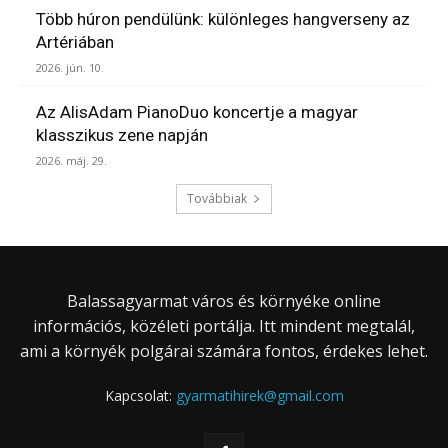
Több húron pendülünk: különleges hangverseny az
Artériában
2026. jún. 10.
Az AlisAdam PianoDuo koncertje a magyar
klasszikus zene napján
2026. máj. 29.
Továbbiak
Balassagyarmat város és környéke online
információs, közéleti portálja. Itt mindent megtalál,
ami a környék polgárai számára fontos, érdekes lehet.
Kapcsolat:
gyarmatihirek@gmail.com