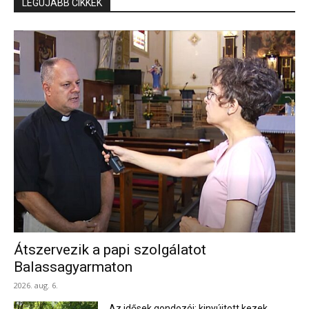
LEGÚJABB CIKKEK
Átszervezik a papi szolgálatot
Balassagyarmaton
2026. aug. 6.
Az idősek gondozói: kinyújtott kezek