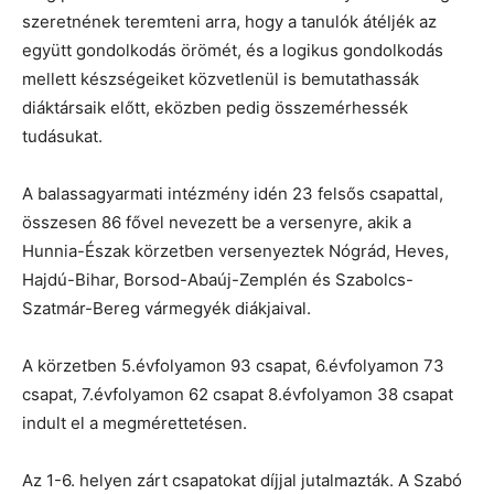
szeretnének teremteni arra, hogy a tanulók átéljék az
együtt gondolkodás örömét, és a logikus gondolkodás
mellett készségeiket közvetlenül is bemutathassák
diáktársaik előtt, eközben pedig összemérhessék
tudásukat.
A balassagyarmati intézmény idén 23 felsős csapattal,
összesen 86 fővel nevezett be a versenyre, akik a
Hunnia-Észak körzetben versenyeztek Nógrád, Heves,
Hajdú-Bihar, Borsod-Abaúj-Zemplén és Szabolcs-
Szatmár-Bereg vármegyék diákjaival.
A körzetben 5.évfolyamon 93 csapat, 6.évfolyamon 73
csapat, 7.évfolyamon 62 csapat 8.évfolyamon 38 csapat
indult el a megmérettetésen.
Az 1-6. helyen zárt csapatokat díjjal jutalmazták. A Szabó