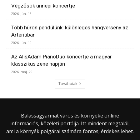
Végzősök ünnepi koncertje
2026. jún. 18.
Több húron pendülünk: különleges hangverseny az
Artériában
2026. jún. 10.
Az AlisAdam PianoDuo koncertje a magyar
klasszikus zene napján
2026. máj. 29.
Továbbiak
Balassagyarmat város és környéke online
információs, közéleti portálja. Itt mindent megtalál,
ami a környék polgárai számára fontos, érdekes lehet.