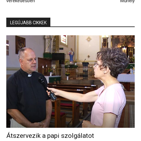
verekedésben
Műhely
LEGÚJABB CIKKEK
Átszervezik a papi szolgálatot