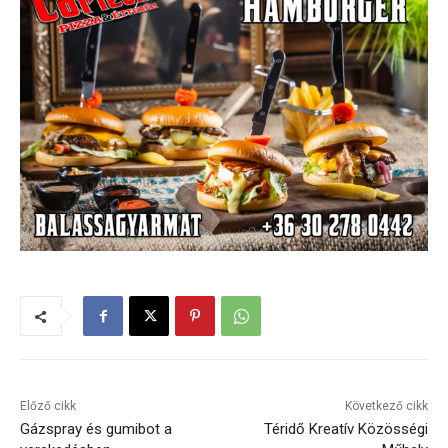
Előző cikk
Következő cikk
Gázspray és gumibot a
Téridő Kreatív Közösségi