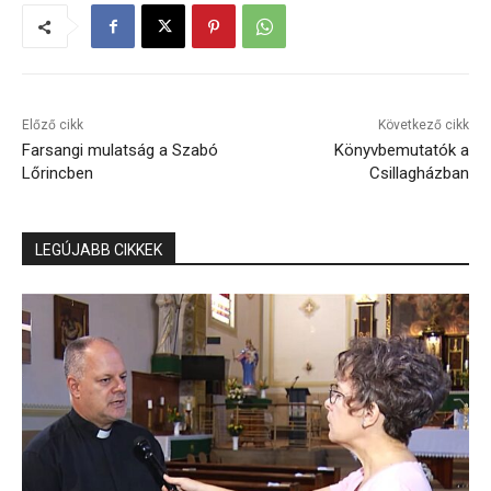
Előző cikk
Következő cikk
Farsangi mulatság a Szabó
Könyvbemutatók a
Lőrincben
Csillagházban
LEGÚJABB CIKKEK