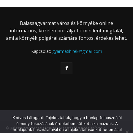
Balassagyarmat város és környéke online
információs, közéleti portálja. Itt mindent megtalál,
ami a környék polgárai számára fontos, érdekes lehet.
Kapcsolat:
gyarmatihirek@gmail.com
Kedves Látogató! Tájékoztatjuk, hogy a honlap felhasználói
élmény fokozásának érdekében sütiket alkalmazunk. A
© Balassagyarmat és Térsége Fejlesztéséért Közalapítvány
honlapunk használatával ön a tájékoztatásunkat tudomásul