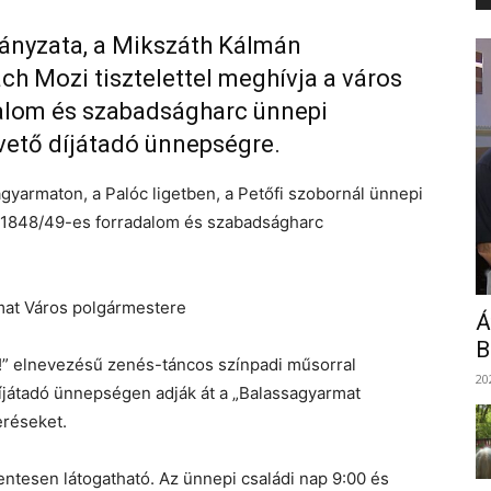
nyzata, a Mikszáth Kálmán
h Mozi tisztelettel meghívja a város
dalom és szabadságharc ünnepi
ető díjátadó ünnepségre.
gyarmaton, a Palóc ligetben, a Petőfi szobornál ünnepi
 1848/49-es forradalom és szabadságharc
at Város polgármestere
Á
B
m!” elnevezésű zenés-táncos színpadi műsorral
20
íjátadó ünnepségen adják át a „Balassagyarmat
eréseket.
esen látogatható. Az ünnepi családi nap 9:00 és