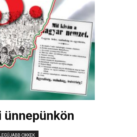
ti ünnepünkön
LEGÚJABB CIKKEK