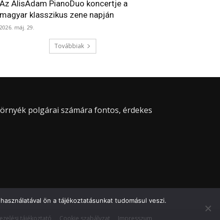
Az AlisAdam PianoDuo koncertje a
magyar klasszikus zene napján
2026. máj. 29.
Továbbiak
 környék polgárai számára fontos, érdekes
használatával ön a tájékoztatásunkat tudomásul veszi.
ezelési tájékoztató
Cookie szabályzat
Impresszum