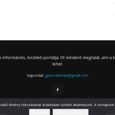
információs, közéleti portálja. Itt mindent megtalál, ami a
lehet.
Kapcsolat:
gyarmatihirek@gmail.com
ználói élmény fokozásának érdekében sütiket alkalmazunk. A honlapunk 
Elfogadom
További információk
Adatk
vány