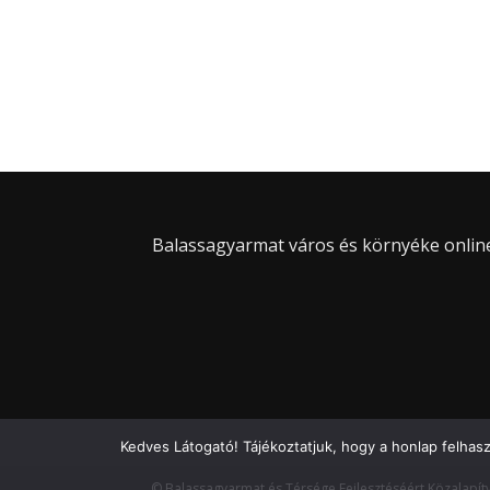
Balassagyarmat város és környéke online 
Kedves Látogató! Tájékoztatjuk, hogy a honlap felhas
© Balassagyarmat és Térsége Fejlesztéséért Közalapít