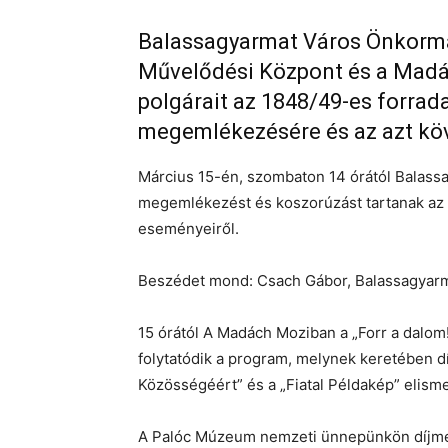
Balassagyarmat Város Önkormá
Művelődési Központ és a Madác
polgárait az 1848/49-es forra
megemlékezésére és az azt köv
Március 15-én, szombaton 14 órától Balassa
megemlékezést és koszorúzást tartanak az
eseményeiről.
Beszédet mond: Csach Gábor, Balassagyarm
15 órától A Madách Moziban a „Forr a dalo
folytatódik a program, melynek keretében d
Közösségéért” és a „Fiatal Példakép” elism
A Palóc Múzeum nemzeti ünnepünkön díjment