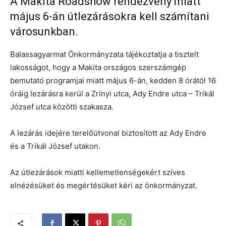
A Makita Roadshow rendezvény miatt
május 6-án útlezárásokra kell számítani
városunkban.
Balassagyarmat Önkormányzata tájékoztatja a tisztelt
lakosságot, hogy a Makita országos szerszámgép
bemutató programjai miatt május 6-án, kedden 8 órától 16
óráig lezárásra kerül a Zrínyi utca, Ady Endre utca – Trikál
József utca közötti szakasza.
A lezárás idejére terelőútvonal biztosított az Ady Endre
és a Trikál József utakon.
Az útlezárások miatti kellemetlenségekért szíves
elnézésüket és megértésüket kéri az önkormányzat.