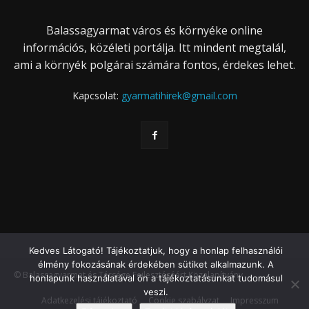
Balassagyarmat város és környéke online
információs, közéleti portálja. Itt mindent megtalál,
ami a környék polgárai számára fontos, érdekes lehet.
Kapcsolat:
gyarmatihirek@gmail.com
Kedves Látogató! Tájékoztatjuk, hogy a honlap felhasználói
élmény fokozásának érdekében sütiket alkalmazunk. A
© Balassagyarmat és Térsége Fejlesztéséért Közalapítvány
honlapunk használatával ön a tájékoztatásunkat tudomásul
veszi.
Adatkezelési tájékoztató
Cookie szabályzat
Impresszum