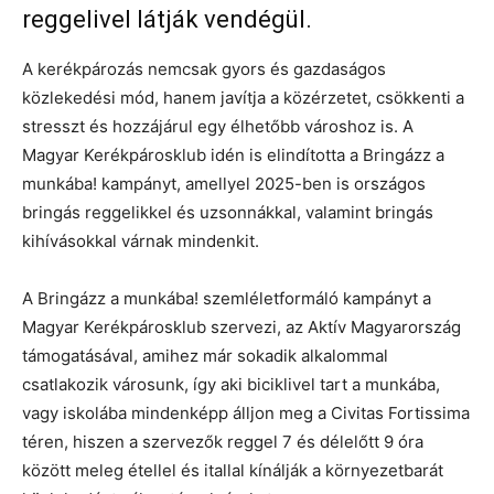
reggelivel látják vendégül.
A kerékpározás nemcsak gyors és gazdaságos
közlekedési mód, hanem javítja a közérzetet, csökkenti a
stresszt és hozzájárul egy élhetőbb városhoz is. A
Magyar Kerékpárosklub idén is elindította a Bringázz a
munkába! kampányt, amellyel 2025-ben is országos
bringás reggelikkel és uzsonnákkal, valamint bringás
kihívásokkal várnak mindenkit.
A Bringázz a munkába! szemléletformáló kampányt a
Magyar Kerékpárosklub szervezi, az Aktív Magyarország
támogatásával, amihez már sokadik alkalommal
csatlakozik városunk, így aki biciklivel tart a munkába,
vagy iskolába mindenképp álljon meg a Civitas Fortissima
téren, hiszen a szervezők reggel 7 és délelőtt 9 óra
között meleg étellel és itallal kínálják a környezetbarát