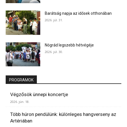
Barátság napja az idősek otthonában
2026. júl. 31.
Nógrád legszebb hétvégéje
2026. júl. 30.
PROGRAMOK
Végzősök ünnepi koncertje
2026. jún. 18.
Több húron pendülünk: különleges hangverseny az
Artériában