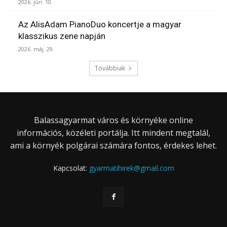
2026. jún. 10.
Az AlisAdam PianoDuo koncertje a magyar
klasszikus zene napján
2026. máj. 29.
Továbbiak
Balassagyarmat város és környéke online
információs, közéleti portálja. Itt mindent megtalál,
ami a környék polgárai számára fontos, érdekes lehet.
Kapcsolat:
gyarmatihirek@gmail.com