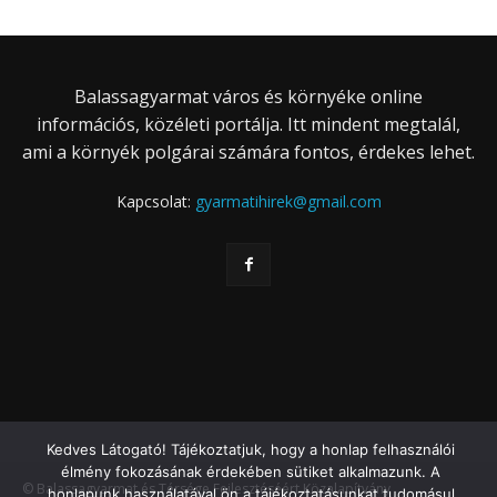
Balassagyarmat város és környéke online
információs, közéleti portálja. Itt mindent megtalál,
ami a környék polgárai számára fontos, érdekes lehet.
Kapcsolat:
gyarmatihirek@gmail.com
Kedves Látogató! Tájékoztatjuk, hogy a honlap felhasználói
élmény fokozásának érdekében sütiket alkalmazunk. A
© Balassagyarmat és Térsége Fejlesztéséért Közalapítvány
honlapunk használatával ön a tájékoztatásunkat tudomásul