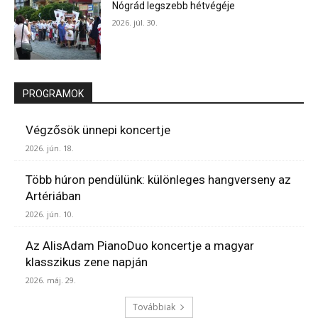
Nógrád legszebb hétvégéje
2026. júl. 30.
PROGRAMOK
Végzősök ünnepi koncertje
2026. jún. 18.
Több húron pendülünk: különleges hangverseny az
Artériában
2026. jún. 10.
Az AlisAdam PianoDuo koncertje a magyar
klasszikus zene napján
2026. máj. 29.
Továbbiak