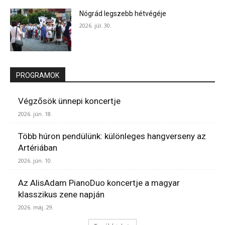
Nógrád legszebb hétvégéje
2026. júl. 30.
PROGRAMOK
Végzősök ünnepi koncertje
2026. jún. 18.
Több húron pendülünk: különleges hangverseny az
Artériában
2026. jún. 10.
Az AlisAdam PianoDuo koncertje a magyar
klasszikus zene napján
2026. máj. 29.