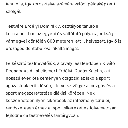
tanuló is, így korosztálya számára valódi példaképként
szolgál.
Testvére Erdélyi Dominik 7. osztályos tanuló III.
korcsoportban az egyéni és váltófutó pályabajnokság
vármegyei döntőjén 600 méteren lett 1. helyezett, így ő is
országos döntőbe kvalifikálta magát.
Felkészítő testnevelőjük, a tavalyi esztendőben Kiváló
Pedagógus díjjal elismert Erdélyi-Dudás Katalin, aki
hosszú évek óta keményen dolgozik az iskola sport
ágazatának erősítésén, illetve szívügye a mozgás és a
sport megszerettetése diákjai körében. Neki
köszönhetően ilyen sikeresek az intézmény tanulói,
rendszeresen érnek el sportsikereket és folyamatosan
fejlődnek a testnevelés tantárgyban.