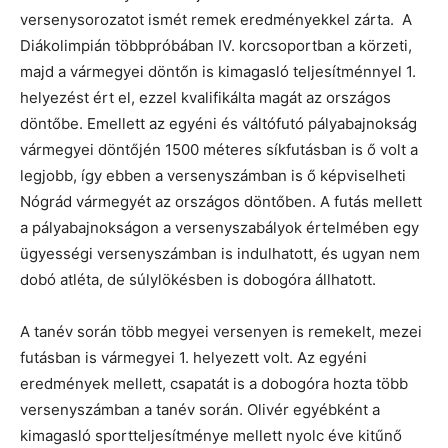
versenysorozatot ismét remek eredményekkel zárta. A
Diákolimpián többpróbában IV. korcsoportban a körzeti,
majd a vármegyei döntőn is kimagasló teljesítménnyel 1.
helyezést ért el, ezzel kvalifikálta magát az országos
döntőbe. Emellett az egyéni és váltófutó pályabajnokság
vármegyei döntőjén 1500 méteres síkfutásban is ő volt a
legjobb, így ebben a versenyszámban is ő képviselheti
Nógrád vármegyét az országos döntőben. A futás mellett
a pályabajnokságon a versenyszabályok értelmében egy
ügyességi versenyszámban is indulhatott, és ugyan nem
dobó atléta, de súlylökésben is dobogóra állhatott.
A tanév során több megyei versenyen is remekelt, mezei
futásban is vármegyei 1. helyezett volt. Az egyéni
eredmények mellett, csapatát is a dobogóra hozta több
versenyszámban a tanév során. Olivér egyébként a
kimagasló sportteljesítménye mellett nyolc éve kitűnő