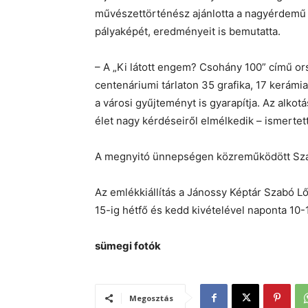
művészettörténész ajánlotta a nagyérdemű f
pályaképét, eredményeit is bemutatta.
– A „Ki látott engem? Csohány 100” című or
centenáriumi tárlaton 35 grafika, 17 kerámia
a városi gyűjteményt is gyarapítja. Az alko
élet nagy kérdéseiről elmélkedik – ismerte
A megnyitó ünnepségen közreműködött Sz
Az emlékkiállítás a Jánossy Képtár Szabó L
15-ig hétfő és kedd kivételével naponta 10-1
sümegi fotók
Megosztás