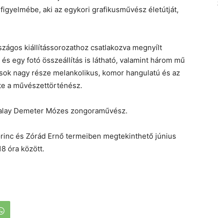
igyelmébe, aki az egykori grafikusművész életútját,
szágos kiállítássorozathoz csatlakozva megnyílt
 és egy fotó összeállítás is látható, valamint három mű
tások nagy része melankolikus, komor hangulatú és az
tte a művészettörténész.
alay Demeter Mózes zongoraművész.
őrinc és Zórád Ernő termeiben megtekinthető június
8 óra között.