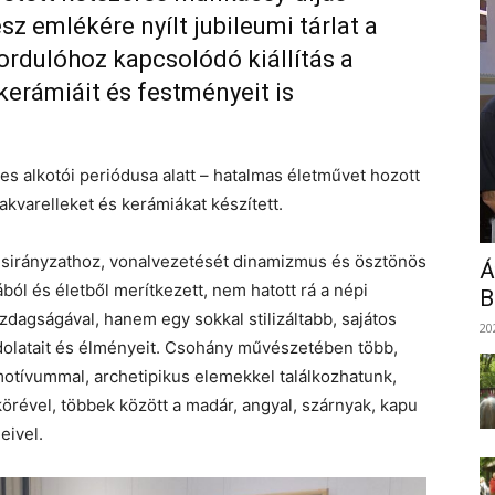
 emlékére nyílt jubileumi tárlat a
ordulóhoz kapcsolódó kiállítás a
 kerámiáit és festményeit is
s alkotói periódusa alatt – hatalmas életművet hozott
, akvarelleket és kerámiákat készített.
lusirányzathoz, vonalvezetését dinamizmus és ösztönös
Á
ából és életből merítkezett, nem hatott rá a népi
B
dagságával, hanem egy sokkal stilizáltabb, sajátos
20
dolatait és élményeit. Csohány művészetében több,
motívummal, archetipikus elemekkel találkozhatunk,
körével, többek között a madár, angyal, szárnyak, kapu
eivel.