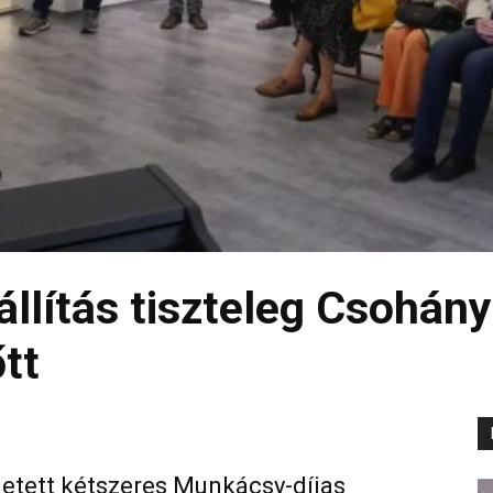
állítás tiszteleg Csohán
tt
letett kétszeres Munkácsy-díjas