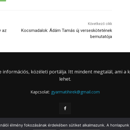
Következő cikk
y az
Kocsmadalok: Ádám Tamás új verseskötetének
bemutatója
információs, közéleti portálja. Itt mindent megtalál, ami a
lehet.
Kapcsolat:
gyarmatihirek@gmail.com
ználói élmény fokozásának érdekében sütiket alkalmazunk. A honlapunk 