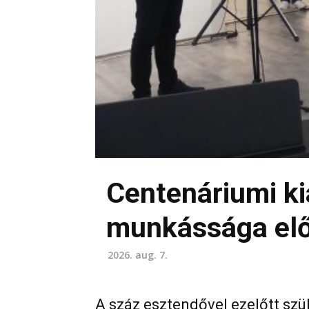
Centenáriumi ki
munkássága elő
2026. aug. 7.
A száz esztendővel ezelőtt szü