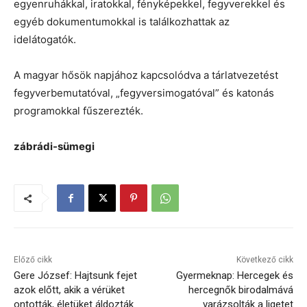
egyenruhákkal, iratokkal, fényképekkel, fegyverekkel és
egyéb dokumentumokkal is találkozhattak az
idelátogatók.
A magyar hősök napjához kapcsolódva a tárlatvezetést
fegyverbemutatóval, „fegyversimogatóval” és katonás
programokkal fűszerezték.
zábrádi-sümegi
Előző cikk
Következő cikk
Gere József: Hajtsunk fejet
Gyermeknap: Hercegek és
azok előtt, akik a vérüket
hercegnők birodalmává
ontották, életüket áldozták
varázsolták a ligetet