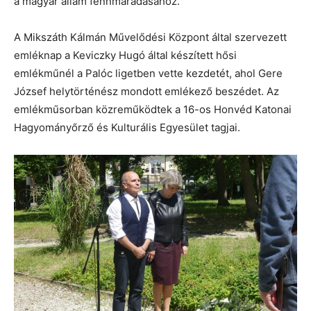
a magyar állam fennmaradásához.
A Mikszáth Kálmán Művelődési Központ által szervezett
emléknap a Keviczky Hugó által készített hősi
emlékműnél a Palóc ligetben vette kezdetét, ahol Gere
József helytörténész mondott emlékező beszédet. Az
emlékműsorban közreműködtek a 16-os Honvéd Katonai
Hagyományőrző és Kulturális Egyesület tagjai.