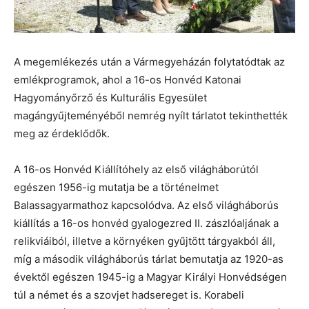
A megemlékezés után a Vármegyeházán folytatódtak az
emlékprogramok, ahol a 16-os Honvéd Katonai
Hagyományőrző és Kulturális Egyesület
magángyűjteményéből nemrég nyílt tárlatot tekinthették
meg az érdeklődők.
A 16-os Honvéd Kiállítóhely az első világháborútól
egészen 1956-ig mutatja be a történelmet
Balassagyarmathoz kapcsolódva. Az első világháborús
kiállítás a 16-os honvéd gyalogezred II. zászlóaljának a
relikviáiból, illetve a környéken gyűjtött tárgyakból áll,
míg a második világháborús tárlat bemutatja az 1920-as
évektől egészen 1945-ig a Magyar Királyi Honvédségen
túl a német és a szovjet hadsereget is. Korabeli