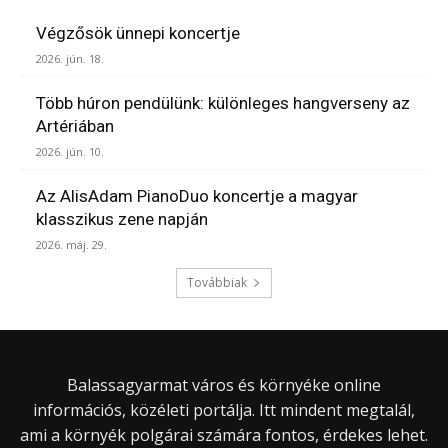
Végzősök ünnepi koncertje
2026. jún. 18.
Több húron pendülünk: különleges hangverseny az
Artériában
2026. jún. 10.
Az AlisAdam PianoDuo koncertje a magyar
klasszikus zene napján
2026. máj. 29.
Továbbiak
Balassagyarmat város és környéke online
információs, közéleti portálja. Itt mindent megtalál,
ami a környék polgárai számára fontos, érdekes lehet.