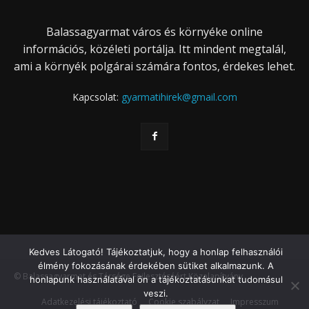
Balassagyarmat város és környéke online
információs, közéleti portálja. Itt mindent megtalál,
ami a környék polgárai számára fontos, érdekes lehet.
Kapcsolat:
gyarmatihirek@gmail.com
Kedves Látogató! Tájékoztatjuk, hogy a honlap felhasználói
élmény fokozásának érdekében sütiket alkalmazunk. A
© Balassagyarmat és Térsége Fejlesztéséért Közalapítvány
honlapunk használatával ön a tájékoztatásunkat tudomásul
veszi.
Adatkezelési tájékoztató
Cookie szabályzat
Impresszum