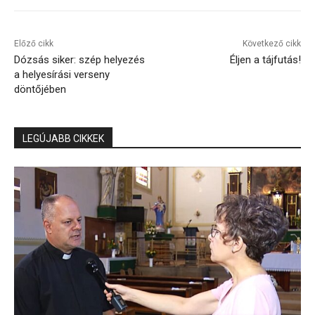
Előző cikk
Következő cikk
Dózsás siker: szép helyezés
Éljen a tájfutás!
a helyesírási verseny
döntőjében
LEGÚJABB CIKKEK