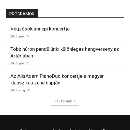
PROGRAMOK
Végzősök ünnepi koncertje
2026. jún. 18.
Több húron pendülünk: különleges hangverseny az
Artériában
2026. jún. 10.
Az AlisAdam PianoDuo koncertje a magyar
klasszikus zene napján
2026. máj. 29.
Továbbiak