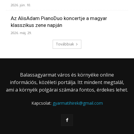
2026. jún. 10.
Az AlisAdam PianoDuo koncertje a magyar
klasszikus zene napján
2026. máj. 29.
Továbbiak
Balassagyarmat város és környéke online
információs, közéleti portálja. Itt mindent megtalál,
ami a környék polgárai számára fontos, érdekes lehet.
Kapcsolat:
gyarmatihirek@gmail.com