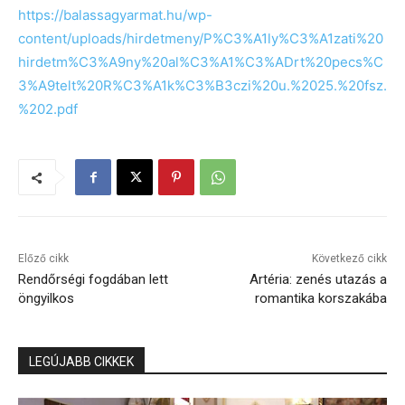
https://balassagyarmat.hu/wp-
content/uploads/hirdetmeny/P%C3%A1ly%C3%A1zati%20
hirdetm%C3%A9ny%20al%C3%A1%C3%ADrt%20pecs%C
3%A9telt%20R%C3%A1k%C3%B3czi%20u.%2025.%20fsz.
%202.pdf
Előző cikk
Következő cikk
Rendőrségi fogdában lett
Artéria: zenés utazás a
öngyilkos
romantika korszakába
LEGÚJABB CIKKEK