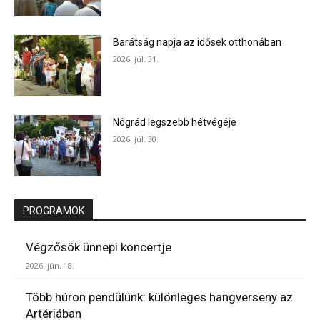
Barátság napja az idősek otthonában
2026. júl. 31.
Nógrád legszebb hétvégéje
2026. júl. 30.
PROGRAMOK
Végzősök ünnepi koncertje
2026. jún. 18.
Több húron pendülünk: különleges hangverseny az
Artériában