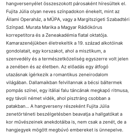
hangversenyélet összeszokott párosaként híresültek el.
Fujita Júlia olyan neves színpadokon énekelt, mint az
Állami Operaház, a MÜPA, vagy a Margitszigeti Szabadtéri
Színpad. Murata Marika a Magyar Rádiókórus
korrepetitora és a Zeneakadémia fiatal oktatója.
Kamarazenéjükben életrekeltik a 19. század alkotóinak
gondolatait, egy korszakot, ahol a misztikum, a
szenvedély és a természetközeliség egyszerre volt jelen
a zenében és az életben. Az előadás egy átfogó
utazásnak ígérkezik a romantikus zeneirodalom
világában. Dallamaikban felvillannak a bécsi báltermek
pompás színei, egy itáliai falu táncának megkapó ritmusa,
egy távoli német vidék, ahol pisztráng csobban a
patakban… A hangverseny részeként Fujita Júlia
zenetörténeti beszélgetésben beavatja a hallgatókat a
kor művészeinek anekdotáiba is, nem csak a zenét, de a
hangjegyek mögött megbúvó embereket is ünnepelve.