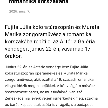
romantika korszakába
2026. aug. 7.
Fujita Júlia koloratúrszoprán és Murata
Marika zongoraművész a romantika
korszakába repíti el az Artéria Galéria
vendégeit június 22-én, vasárnap 17
órakor.
Június 22-én az Artéria vendége lesz Fujita Júlia
koloratúrszoprán operaénekes és Murata Marika
zongoraművész, akik ezúttal a 19. századi romantika
világát idézik meg zenéjükkel. A két világjáró művész
összeszokott páros, ha muzsikálásról van szó.
Zeneakadémiai éveik végén ismerkedtek meg, szakmai
és baráti kapcsolatuk azóta is virágzik, s a budapesti