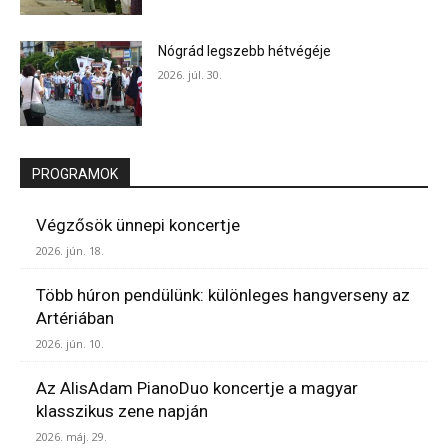
Nógrád legszebb hétvégéje
2026. júl. 30.
PROGRAMOK
Végzősök ünnepi koncertje
2026. jún. 18.
Több húron pendülünk: különleges hangverseny az
Artériában
2026. jún. 10.
Az AlisAdam PianoDuo koncertje a magyar
klasszikus zene napján
2026. máj. 29.