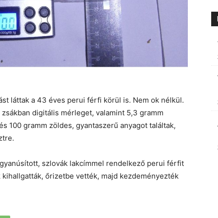
t láttak a 43 éves perui férfi körül is. Nem ok nélkül.
 zsákban digitális mérleget, valamint 5,3 gramm
és 100 gramm zöldes, gyantaszerű anyagot találtak,
ztre.
gyanúsított, szlovák lakcímmel rendelkező perui férfit
kihallgatták, őrizetbe vették, majd kezdeményezték