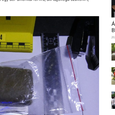
Á
B
20