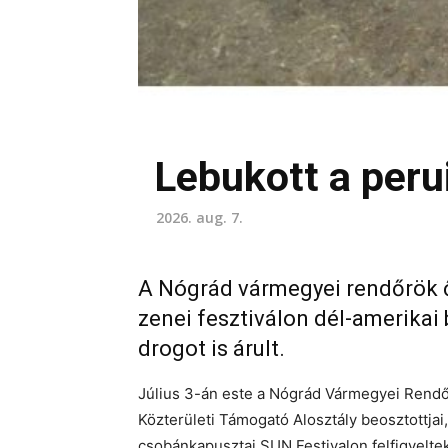
Lebukott a perui
2026. aug. 7.
A Nógrád vármegyei rendőrök őri
zenei fesztiválon dél-amerikai
drogot is árult.
Július 3-án este a Nógrád Vármegyei Rendő
Közterületi Támogató Alosztály beosztottjai,
csobánkapusztai SUN Festivalon felfigyeltek 