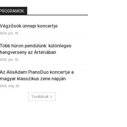
PROGRAMOK
Végzősök ünnepi koncertje
2026. jún. 18.
Több húron pendülünk: különleges
hangverseny az Artériában
2026. jún. 10.
Az AlisAdam PianoDuo koncertje a
magyar klasszikus zene napján
2026. máj. 29.
Továbbiak