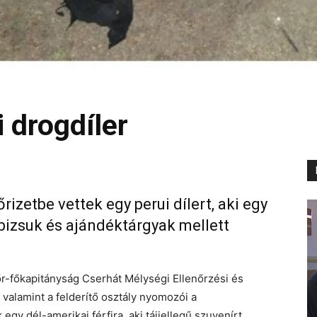
 drogdíler
zetbe vettek egy perui dílert, aki egy
 bizsuk és ajándéktárgyak mellett
r-főkapitányság Cserhát Mélységi Ellenőrzési és
 valamint a felderítő osztály nyomozói a
egy dél-amerikai férfira, aki tájjellegű szuvenírt,