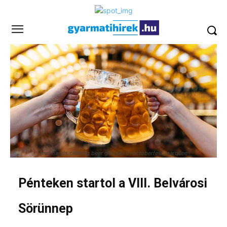
two hands clinking beer glasses in octoberfest marquee
Pénteken startol a VIII. Belvárosi
Sörünnep