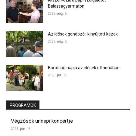
Átszervezik a papi szolgálatot
Balassagyarmaton
2026. aug. 6.
Az idősek gondozói: kinyújtott kezek
2026. aug. 5.
Barátság napja az idősek otthonában
2026. júl. 31.
PROGRAMOK
Végzősök ünnepi koncertje
2026. jún. 18.