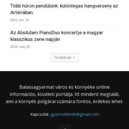
Több húron pendülünk: különleges hangverseny az
Artériában
2026. jún. 10.
Az AlisAdam PianoDuo koncertje a magyar
klasszikus zene napján
2026. máj. 29.
Továbbiak
Balassagyarmat város és környéke online
információs, közéleti portálja. Itt mindent megtalál,
ami a környék polgárai számára fontos, érdekes lehet.
Kapcsolat:
gyarmatihirek@gmail.com