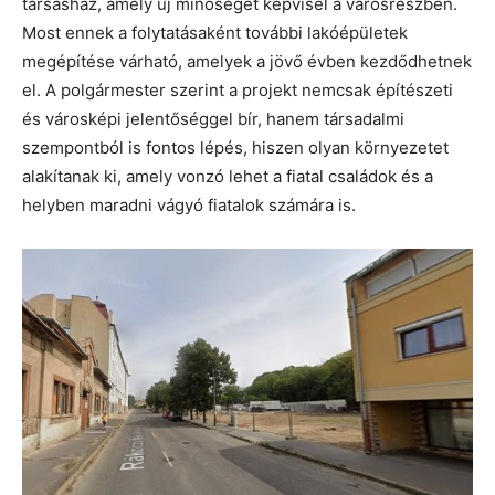
társasház, amely új minőséget képvisel a városrészben.
Most ennek a folytatásaként további lakóépületek
megépítése várható, amelyek a jövő évben kezdődhetnek
el. A polgármester szerint a projekt nemcsak építészeti
és városképi jelentőséggel bír, hanem társadalmi
szempontból is fontos lépés, hiszen olyan környezetet
alakítanak ki, amely vonzó lehet a fiatal családok és a
helyben maradni vágyó fiatalok számára is.