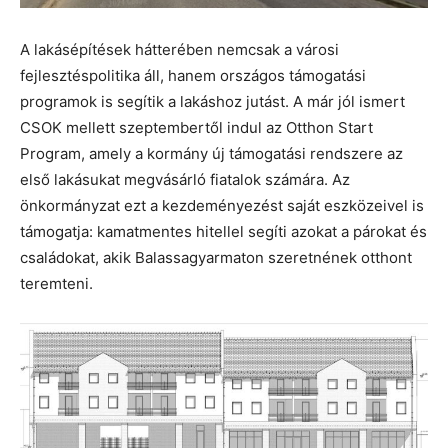
A lakásépítések hátterében nemcsak a városi
fejlesztéspolitika áll, hanem országos támogatási
programok is segítik a lakáshoz jutást. A már jól ismert
CSOK mellett szeptembertől indul az Otthon Start
Program, amely a kormány új támogatási rendszere az
első lakásukat megvásárló fiatalok számára. Az
önkormányzat ezt a kezdeményezést saját eszközeivel is
támogatja: kamatmentes hitellel segíti azokat a párokat és
családokat, akik Balassagyarmaton szeretnének otthont
teremteni.