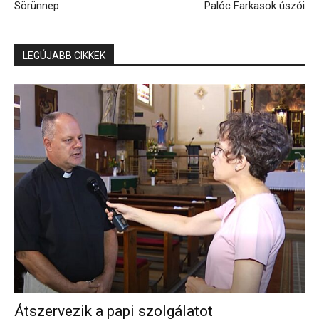
Sörünnep
Palóc Farkasok úszói
LEGÚJABB CIKKEK
Átszervezik a papi szolgálatot