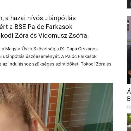
, a hazai nívós utánpótlás
ért a BSE Palóc Farkasok
okodi Zóra és Vidomusz Zsófia.
 a Magyar Úszó Szövetség a IX. Cápa Országos
ai utánpótlás úszóeseményét. A Palóc Farkasok
e az induláshoz szükséges szintidőket, Tokodi Zóra és
Á
B
20