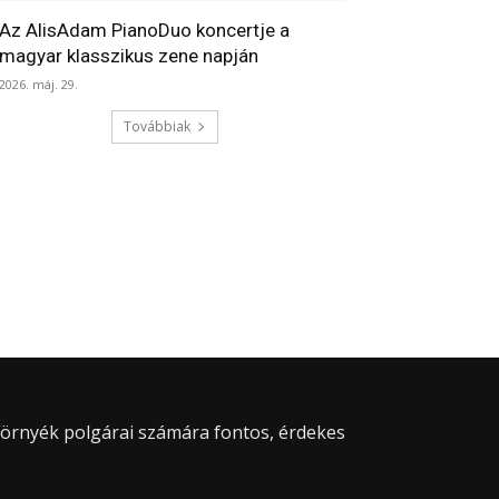
Az AlisAdam PianoDuo koncertje a
magyar klasszikus zene napján
2026. máj. 29.
Továbbiak
 környék polgárai számára fontos, érdekes