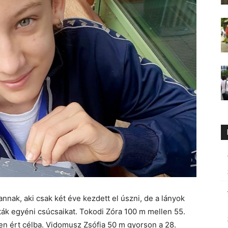
 annak, aki csak két éve kezdett el úszni, de a lányok
ták egyéni csúcsaikat. Tokodi Zóra 100 m mellen 55.
en ért célba. Vidomusz Zsófia 50 m gyorson a 28.