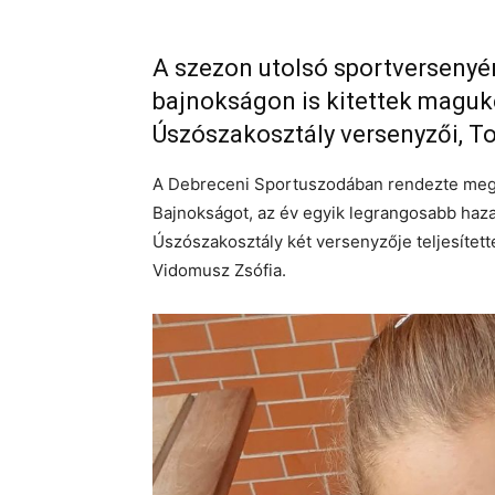
A szezon utolsó sportversenyén
bajnokságon is kitettek maguk
Úszószakosztály versenyzői, T
A Debreceni Sportuszodában rendezte meg
Bajnokságot, az év egyik legrangosabb haz
Úszószakosztály két versenyzője teljesített
Vidomusz Zsófia.