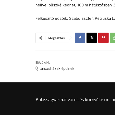
hellyel büszkélkedhet, 100 m hátúszásban 38.
Felkészítő edzőik: Szabó Eszter, Petruska 
Megosztás
Előző cikk
Új társasházak épülnek
Balassagyarmat város és környéke online 