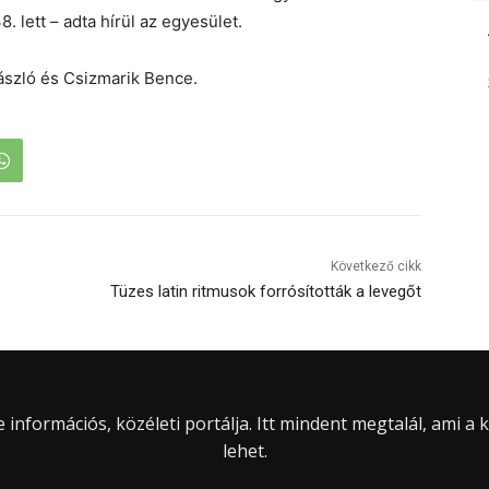
 lett – adta hírül az egyesület.
László és Csizmarik Bence.
Következő cikk
Tüzes latin ritmusok forrósították a levegőt
információs, közéleti portálja. Itt mindent megtalál, ami a
lehet.