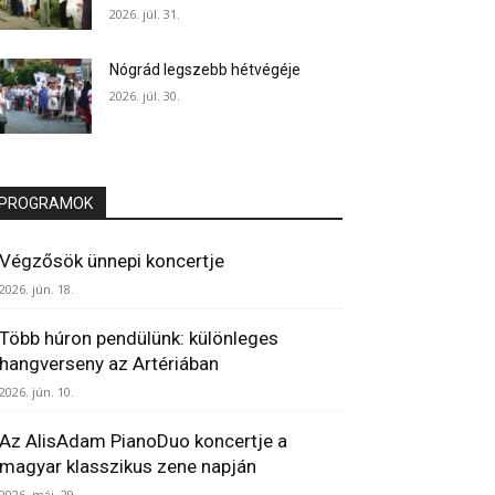
2026. júl. 31.
Nógrád legszebb hétvégéje
2026. júl. 30.
PROGRAMOK
Végzősök ünnepi koncertje
2026. jún. 18.
Több húron pendülünk: különleges
hangverseny az Artériában
2026. jún. 10.
Az AlisAdam PianoDuo koncertje a
magyar klasszikus zene napján
2026. máj. 29.