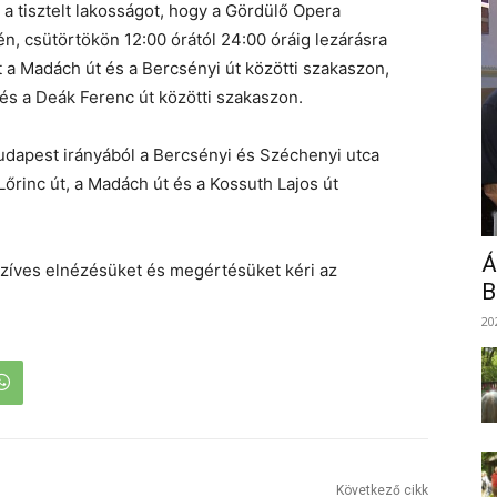
a tisztelt lakosságot, hogy a Gördülő Opera
, csütörtökön 12:00 órától 24:00 óráig lezárásra
út a Madách út és a Bercsényi út közötti szakaszon,
 és a Deák Ferenc út közötti szakaszon.
 Budapest irányából a Bercsényi és Széchenyi utca
Lőrinc út, a Madách út és a Kossuth Lajos út
Á
szíves elnézésüket és megértésüket kéri az
B
20
Következő cikk